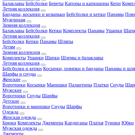
Балаклавы
Бейсболки
Береты
Капоры и капюшоны
Кепи
Комп
Летняя коллекция
Банданы, косынки и козырьки
Бейсболки и кепки
Панамы
Пов
Мужчинам
Зимняя коллекция
Балаклавы
Бейсболки
Кепки
Комплекты
Панамы
Ушанки
Шап
Летняя коллекция
Бейсболки
Кепки
Панамы
Шляпы
Детям
Зимняя коллекция
Комплекты
Ушанки
Шапки
Шлемы и балаклавы
Летняя коллекция
Бейсболки и кепки
Косынки, повязки и банданы
Панамы и шл
Шарфы и снуды
Женские
Воротники
Косынки
Манишки
Палантины
Платки
Снуды
Шар
Мужские
Воротники
Снуды
Шарфы
Детские
Воротники и манишки
Снуды
Шарфы
Одежда
Женская одежда
Брюки
Комплекты
Джемпера
Кардиганы
Платья
Туники
Юбки
Мужская одежда
Джемпера