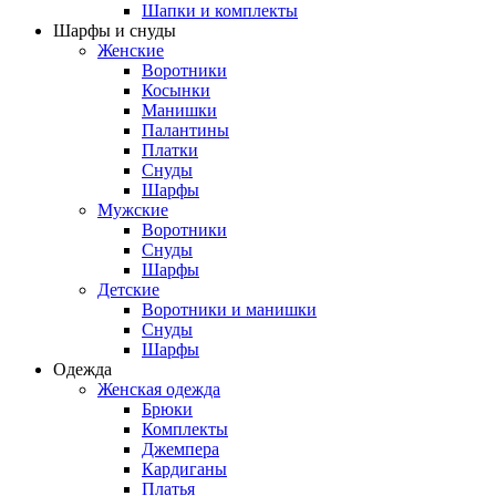
Шапки и комплекты
Шарфы и снуды
Женские
Воротники
Косынки
Манишки
Палантины
Платки
Снуды
Шарфы
Мужские
Воротники
Снуды
Шарфы
Детские
Воротники и манишки
Снуды
Шарфы
Одежда
Женская одежда
Брюки
Комплекты
Джемпера
Кардиганы
Платья