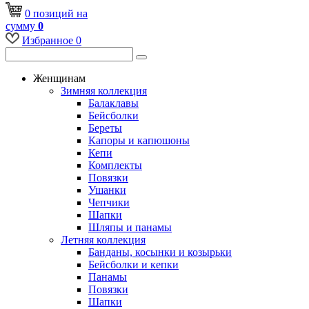
0
позиций
на
сумму
0
Избранное
0
Женщинам
Зимняя коллекция
Балаклавы
Бейсболки
Береты
Капоры и капюшоны
Кепи
Комплекты
Повязки
Ушанки
Чепчики
Шапки
Шляпы и панамы
Летняя коллекция
Банданы, косынки и козырьки
Бейсболки и кепки
Панамы
Повязки
Шапки