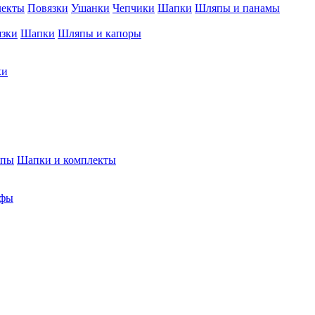
лекты
Повязки
Ушанки
Чепчики
Шапки
Шляпы и панамы
язки
Шапки
Шляпы и капоры
ки
япы
Шапки и комплекты
фы