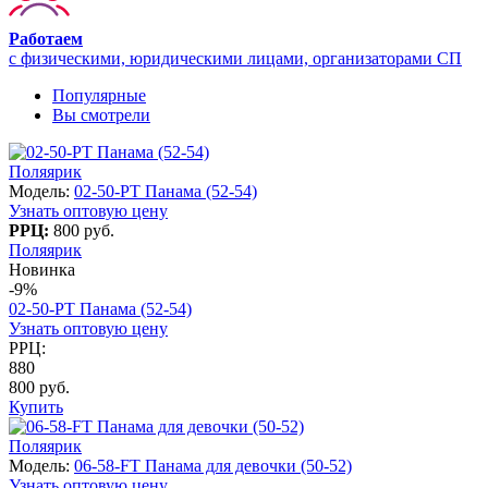
Работаем
с физическими, юридическими лицами, организаторами СП
Популярные
Вы смотрели
Поляярик
Модель:
02-50-PT Панама (52-54)
Узнать оптовую цену
РРЦ:
800 руб.
Поляярик
Новинка
-9%
02-50-PT Панама (52-54)
Узнать оптовую цену
РРЦ:
880
800 руб.
Купить
Поляярик
Модель:
06-58-FT Панама для девочки (50-52)
Узнать оптовую цену