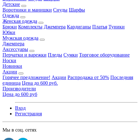
Детские
Воротники и манишки
Снуды
Шарфы
Одежда
Женская одежда
Брюки
Комплекты
Джемпера
Кардиганы
Платья
Туники
Юбки
Мужская одежда
Джемпера
Аксессуары
Перчатки и варежки
Пледы
Сумки
Торговое оборудование
Носки
Новинки
Акции
Горячее предложение!
Акции
Распродажа от 50%
Последняя
единица
Цена до 600 руб.
Производители
Цена до 600 руб
Вход
Регистрация
Мы в соц. сетях