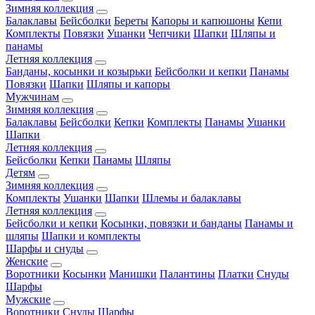
Зимняя коллекция
Балаклавы
Бейсболки
Береты
Капоры и капюшоны
Кепи
Комплекты
Повязки
Ушанки
Чепчики
Шапки
Шляпы и
панамы
Летняя коллекция
Банданы, косынки и козырьки
Бейсболки и кепки
Панамы
Повязки
Шапки
Шляпы и капоры
Мужчинам
Зимняя коллекция
Балаклавы
Бейсболки
Кепки
Комплекты
Панамы
Ушанки
Шапки
Летняя коллекция
Бейсболки
Кепки
Панамы
Шляпы
Детям
Зимняя коллекция
Комплекты
Ушанки
Шапки
Шлемы и балаклавы
Летняя коллекция
Бейсболки и кепки
Косынки, повязки и банданы
Панамы и
шляпы
Шапки и комплекты
Шарфы и снуды
Женские
Воротники
Косынки
Манишки
Палантины
Платки
Снуды
Шарфы
Мужские
Воротники
Снуды
Шарфы