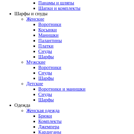
Панамы и шляпы
Шапки и комплекты
Шарфы и снуды
Женские
Воротники
Косынки
Манишки
Палантины
Платки
Снуды
Шарфы
Мужские
Воротники
Снуды
Шарфы
Детские
Воротники и манишки
Снуды
Шарфы
Одежда
Женская одежда
Брюки
Комплекты
Джемпера
Кардиганы