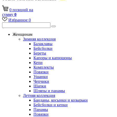
0
позиций
на
сумму
0
Избранное
0
Женщинам
Зимняя коллекция
Балаклавы
Бейсболки
Береты
Капоры и капюшоны
Кепи
Комплекты
Повязки
Ушанки
Чепчики
Шапки
Шляпы и панамы
Летняя коллекция
Банданы, косынки и козырьки
Бейсболки и кепки
Панамы
Повязки