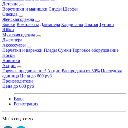
Детские
Воротники и манишки
Снуды
Шарфы
Одежда
Женская одежда
Брюки
Комплекты
Джемпера
Кардиганы
Платья
Туники
Юбки
Мужская одежда
Джемпера
Аксессуары
Перчатки и варежки
Пледы
Сумки
Торговое оборудование
Носки
Новинки
Акции
Горячее предложение!
Акции
Распродажа от 50%
Последняя
единица
Цена до 600 руб.
Производители
Цена до 600 руб
Вход
Регистрация
Мы в соц. сетях