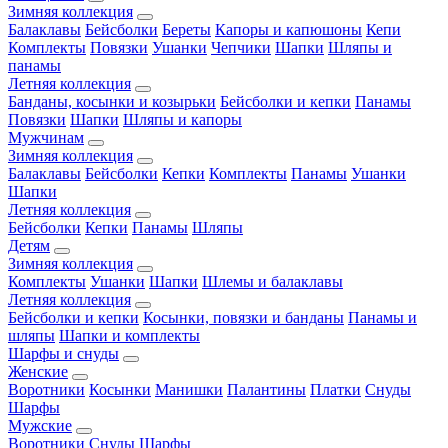
Зимняя коллекция
Балаклавы
Бейсболки
Береты
Капоры и капюшоны
Кепи
Комплекты
Повязки
Ушанки
Чепчики
Шапки
Шляпы и
панамы
Летняя коллекция
Банданы, косынки и козырьки
Бейсболки и кепки
Панамы
Повязки
Шапки
Шляпы и капоры
Мужчинам
Зимняя коллекция
Балаклавы
Бейсболки
Кепки
Комплекты
Панамы
Ушанки
Шапки
Летняя коллекция
Бейсболки
Кепки
Панамы
Шляпы
Детям
Зимняя коллекция
Комплекты
Ушанки
Шапки
Шлемы и балаклавы
Летняя коллекция
Бейсболки и кепки
Косынки, повязки и банданы
Панамы и
шляпы
Шапки и комплекты
Шарфы и снуды
Женские
Воротники
Косынки
Манишки
Палантины
Платки
Снуды
Шарфы
Мужские
Воротники
Снуды
Шарфы