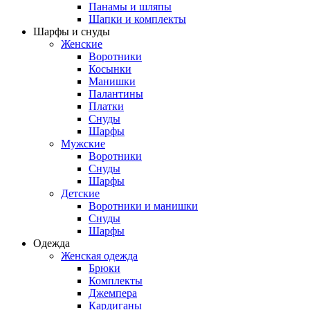
Панамы и шляпы
Шапки и комплекты
Шарфы и снуды
Женские
Воротники
Косынки
Манишки
Палантины
Платки
Снуды
Шарфы
Мужские
Воротники
Снуды
Шарфы
Детские
Воротники и манишки
Снуды
Шарфы
Одежда
Женская одежда
Брюки
Комплекты
Джемпера
Кардиганы