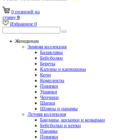
0
позиций
на
сумму
0
Избранное
0
Женщинам
Зимняя коллекция
Балаклавы
Бейсболки
Береты
Капоры и капюшоны
Кепи
Комплекты
Повязки
Ушанки
Чепчики
Шапки
Шляпы и панамы
Летняя коллекция
Банданы, косынки и козырьки
Бейсболки и кепки
Панамы
Повязки