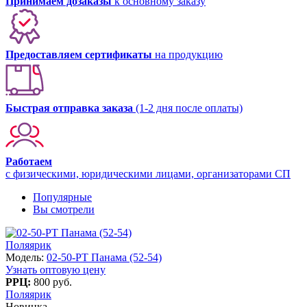
Принимаем дозаказы
к основному заказу
Предоставляем сертификаты
на продукцию
Быстрая отправка заказа
(1-2 дня после оплаты)
Работаем
с физическими, юридическими лицами, организаторами СП
Популярные
Вы смотрели
Поляярик
Модель:
02-50-PT Панама (52-54)
Узнать оптовую цену
РРЦ:
800 руб.
Поляярик
Новинка