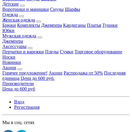
Детские
Воротники и манишки
Снуды
Шарфы
Одежда
Женская одежда
Брюки
Комплекты
Джемпера
Кардиганы
Платья
Туники
Юбки
Мужская одежда
Джемпера
Аксессуары
Перчатки и варежки
Пледы
Сумки
Торговое оборудование
Носки
Новинки
Акции
Горячее предложение!
Акции
Распродажа от 50%
Последняя
единица
Цена до 600 руб.
Производители
Цена до 600 руб
Вход
Регистрация
Мы в соц. сетях