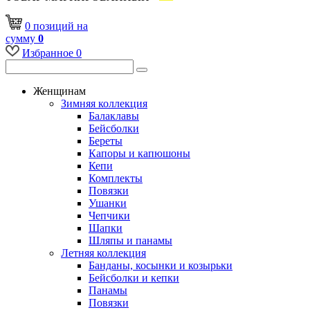
0
позиций
на
сумму
0
Избранное
0
Женщинам
Зимняя коллекция
Балаклавы
Бейсболки
Береты
Капоры и капюшоны
Кепи
Комплекты
Повязки
Ушанки
Чепчики
Шапки
Шляпы и панамы
Летняя коллекция
Банданы, косынки и козырьки
Бейсболки и кепки
Панамы
Повязки