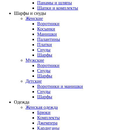
Панамы и шляпы
Шапки и комплекты
Шарфы и снуды
Женские
Воротники
Косынки
Манишки
Палантины
Платки
Снуды
Шарфы
Мужские
Воротники
Снуды
Шарфы
Детские
Воротники и манишки
Снуды
Шарфы
Одежда
Женская одежда
Брюки
Комплекты
Джемпера
Кардиганы