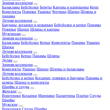
Зимняя коллекция
Балаклавы
Бейсболки
Береты
Капоры и капюшоны
Кепи
Комплекты
Повязки
Ушанки
Чепчики
Шапки
Шляпы и
панамы
Летняя коллекция
Банданы, косынки и козырьки
Бейсболки и кепки
Панамы
Повязки
Шапки
Шляпы и капоры
Мужчинам
Зимняя коллекция
Балаклавы
Бейсболки
Кепки
Комплекты
Панамы
Ушанки
Шапки
Летняя коллекция
Бейсболки
Кепки
Панамы
Шляпы
Детям
Зимняя коллекция
Комплекты
Ушанки
Шапки
Шлемы и балаклавы
Летняя коллекция
Бейсболки и кепки
Косынки, повязки и банданы
Панамы и
шляпы
Шапки и комплекты
Шарфы и снуды
Женские
Воротники
Косынки
Манишки
Палантины
Платки
Снуды
Шарфы
Мужские
Воротники
Снуды
Шарфы