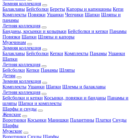
Зимняя коллекция
Балаклавы
Бейсболки
Береты
Капоры и капюшоны
Кепи
Комплекты
Повязки
Ушанки
Чепчики
Шапки
Шляпы и
панамы
Летняя коллекция
Банданы, косынки и козырьки
Бейсболки и кепки
Панамы
Повязки
Шапки
Шляпы и капоры
Мужчинам
Зимняя коллекция
Балаклавы
Бейсболки
Кепки
Комплекты
Панамы
Ушанки
Шапки
Летняя коллекция
Бейсболки
Кепки
Панамы
Шляпы
Детям
Зимняя коллекция
Комплекты
Ушанки
Шапки
Шлемы и балаклавы
Летняя коллекция
Бейсболки и кепки
Косынки, повязки и банданы
Панамы и
шляпы
Шапки и комплекты
Шарфы и снуды
Женские
Воротники
Косынки
Манишки
Палантины
Платки
Снуды
Шарфы
Мужские
Воротники
Снуды
Шарфы