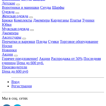
Детские
Воротники и манишки
Снуды
Шарфы
Одежда
Женская одежда
Брюки
Комплекты
Джемпера
Кардиганы
Платья
Туники
Юбки
Мужская одежда
Джемпера
Аксессуары
Перчатки и варежки
Пледы
Сумки
Торговое оборудование
Носки
Новинки
Акции
Горячее предложение!
Акции
Распродажа от 50%
Последняя
единица
Цена до 600 руб.
Производители
Цена до 600 руб
Вход
Регистрация
Мы в соц. сетях