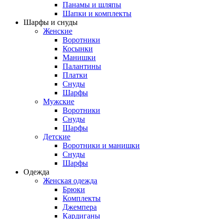
Панамы и шляпы
Шапки и комплекты
Шарфы и снуды
Женские
Воротники
Косынки
Манишки
Палантины
Платки
Снуды
Шарфы
Мужские
Воротники
Снуды
Шарфы
Детские
Воротники и манишки
Снуды
Шарфы
Одежда
Женская одежда
Брюки
Комплекты
Джемпера
Кардиганы