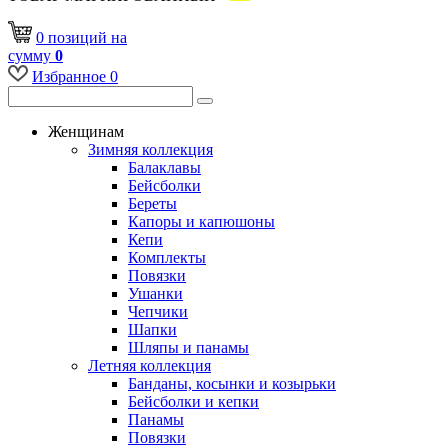
0
позиций
на
сумму
0
Избранное
0
Женщинам
Зимняя коллекция
Балаклавы
Бейсболки
Береты
Капоры и капюшоны
Кепи
Комплекты
Повязки
Ушанки
Чепчики
Шапки
Шляпы и панамы
Летняя коллекция
Банданы, косынки и козырьки
Бейсболки и кепки
Панамы
Повязки