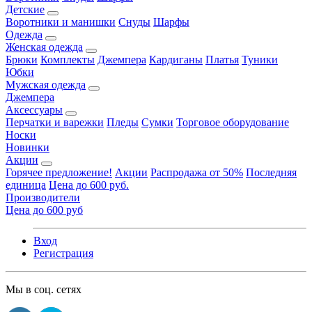
Детские
Воротники и манишки
Снуды
Шарфы
Одежда
Женская одежда
Брюки
Комплекты
Джемпера
Кардиганы
Платья
Туники
Юбки
Мужская одежда
Джемпера
Аксессуары
Перчатки и варежки
Пледы
Сумки
Торговое оборудование
Носки
Новинки
Акции
Горячее предложение!
Акции
Распродажа от 50%
Последняя
единица
Цена до 600 руб.
Производители
Цена до 600 руб
Вход
Регистрация
Мы в соц. сетях