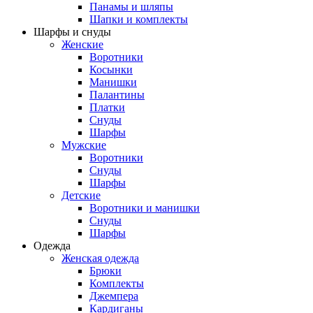
Панамы и шляпы
Шапки и комплекты
Шарфы и снуды
Женские
Воротники
Косынки
Манишки
Палантины
Платки
Снуды
Шарфы
Мужские
Воротники
Снуды
Шарфы
Детские
Воротники и манишки
Снуды
Шарфы
Одежда
Женская одежда
Брюки
Комплекты
Джемпера
Кардиганы