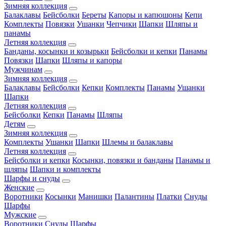
Зимняя коллекция
Балаклавы
Бейсболки
Береты
Капоры и капюшоны
Кепи
Комплекты
Повязки
Ушанки
Чепчики
Шапки
Шляпы и
панамы
Летняя коллекция
Банданы, косынки и козырьки
Бейсболки и кепки
Панамы
Повязки
Шапки
Шляпы и капоры
Мужчинам
Зимняя коллекция
Балаклавы
Бейсболки
Кепки
Комплекты
Панамы
Ушанки
Шапки
Летняя коллекция
Бейсболки
Кепки
Панамы
Шляпы
Детям
Зимняя коллекция
Комплекты
Ушанки
Шапки
Шлемы и балаклавы
Летняя коллекция
Бейсболки и кепки
Косынки, повязки и банданы
Панамы и
шляпы
Шапки и комплекты
Шарфы и снуды
Женские
Воротники
Косынки
Манишки
Палантины
Платки
Снуды
Шарфы
Мужские
Воротники
Снуды
Шарфы