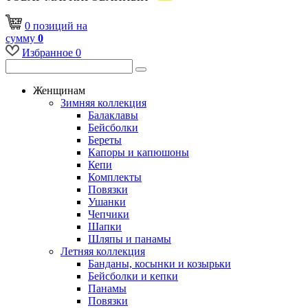
0
позиций
на
сумму
0
Избранное
0
Женщинам
Зимняя коллекция
Балаклавы
Бейсболки
Береты
Капоры и капюшоны
Кепи
Комплекты
Повязки
Ушанки
Чепчики
Шапки
Шляпы и панамы
Летняя коллекция
Банданы, косынки и козырьки
Бейсболки и кепки
Панамы
Повязки