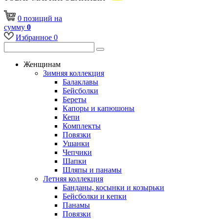
0
позиций
на
сумму
0
Избранное
0
Женщинам
Зимняя коллекция
Балаклавы
Бейсболки
Береты
Капоры и капюшоны
Кепи
Комплекты
Повязки
Ушанки
Чепчики
Шапки
Шляпы и панамы
Летняя коллекция
Банданы, косынки и козырьки
Бейсболки и кепки
Панамы
Повязки