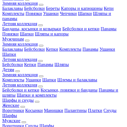
Зимняя коллекция
Балаклавы
Бейсболки
Береты
Капоры и капюшоны
Кепи
Комплекты
Повязки
Ушанки
Чепчики
Шапки
Шляпы и
панамы
Летняя коллекция
Банданы, косынки и козырьки
Бейсболки и кепки
Панамы
Повязки
Шапки
Шляпы и капоры
Мужчинам
Зимняя коллекция
Балаклавы
Бейсболки
Кепки
Комплекты
Панамы
Ушанки
Шапки
Летняя коллекция
Бейсболки
Кепки
Панамы
Шляпы
Детям
Зимняя коллекция
Комплекты
Ушанки
Шапки
Шлемы и балаклавы
Летняя коллекция
Бейсболки и кепки
Косынки, повязки и банданы
Панамы и
шляпы
Шапки и комплекты
Шарфы и снуды
Женские
Воротники
Косынки
Манишки
Палантины
Платки
Снуды
Шарфы
Мужские
Воротники
Снуды
Шарфы