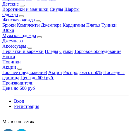
Детские
Воротники и манишки
Снуды
Шарфы
Одежда
Женская одежда
Брюки
Комплекты
Джемпера
Кардиганы
Платья
Туники
Юбки
Мужская одежда
Джемпера
Аксессуары
Перчатки и варежки
Пледы
Сумки
Торговое оборудование
Носки
Новинки
Акции
Горячее предложение!
Акции
Распродажа от 50%
Последняя
единица
Цена до 600 руб.
Производители
Цена до 600 руб
Вход
Регистрация
Мы в соц. сетях