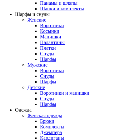
Панамы и шляпы
Шапки и комплекты
Шарфы и снуды
Женские
Воротники
Косынки
Манишки
Палантины
Платки
Снуды
Шарфы
Мужские
Воротники
Снуды
Шарфы
Детские
Воротники и манишки
Снуды
Шарфы
Одежда
Женская одежда
Брюки
Комплекты
Джемпера
Кардиганы