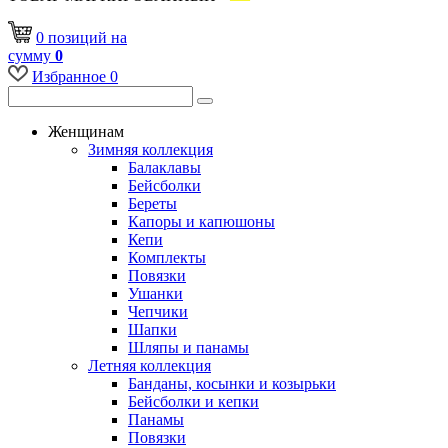
0
позиций
на
сумму
0
Избранное
0
Женщинам
Зимняя коллекция
Балаклавы
Бейсболки
Береты
Капоры и капюшоны
Кепи
Комплекты
Повязки
Ушанки
Чепчики
Шапки
Шляпы и панамы
Летняя коллекция
Банданы, косынки и козырьки
Бейсболки и кепки
Панамы
Повязки