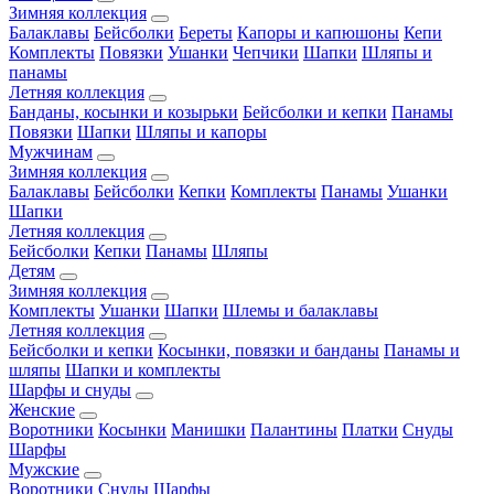
Зимняя коллекция
Балаклавы
Бейсболки
Береты
Капоры и капюшоны
Кепи
Комплекты
Повязки
Ушанки
Чепчики
Шапки
Шляпы и
панамы
Летняя коллекция
Банданы, косынки и козырьки
Бейсболки и кепки
Панамы
Повязки
Шапки
Шляпы и капоры
Мужчинам
Зимняя коллекция
Балаклавы
Бейсболки
Кепки
Комплекты
Панамы
Ушанки
Шапки
Летняя коллекция
Бейсболки
Кепки
Панамы
Шляпы
Детям
Зимняя коллекция
Комплекты
Ушанки
Шапки
Шлемы и балаклавы
Летняя коллекция
Бейсболки и кепки
Косынки, повязки и банданы
Панамы и
шляпы
Шапки и комплекты
Шарфы и снуды
Женские
Воротники
Косынки
Манишки
Палантины
Платки
Снуды
Шарфы
Мужские
Воротники
Снуды
Шарфы