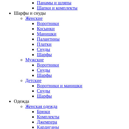
Панамы и шляпы
Шапки и комплекты
Шарфы и снуды
Женские
Воротники
Косынки
Манишки
Палантины
Платки
Снуды
Шарфы
Мужские
Воротники
Снуды
Шарфы
Детские
Воротники и манишки
Снуды
Шарфы
Одежда
Женская одежда
Брюки
Комплекты
Джемпера
Кардиганы