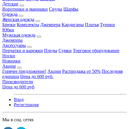
Детские
Воротники и манишки
Снуды
Шарфы
Одежда
Женская одежда
Брюки
Комплекты
Джемпера
Кардиганы
Платья
Туники
Юбки
Мужская одежда
Джемпера
Аксессуары
Перчатки и варежки
Пледы
Сумки
Торговое оборудование
Носки
Новинки
Акции
Горячее предложение!
Акции
Распродажа от 50%
Последняя
единица
Цена до 600 руб.
Производители
Цена до 600 руб
Вход
Регистрация
Мы в соц. сетях