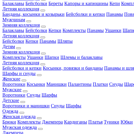
Балаклавы
Бейсболки
Береты
Капоры и капюшоны
Кепи
Комп
Летняя коллекция
Банданы, косынки и козырьки
Бейсболки и кепки
Панамы
Пов
Мужчинам
Зимняя коллекция
Балаклавы
Бейсболки
Кепки
Комплекты
Панамы
Ушанки
Шап
Летняя коллекция
Бейсболки
Кепки
Панамы
Шляпы
Детям
Зимняя коллекция
Комплекты
Ушанки
Шапки
Шлемы и балаклавы
Летняя коллекция
Бейсболки и кепки
Косынки, повязки и банданы
Панамы и шл
Шарфы и снуды
Женские
Воротники
Косынки
Манишки
Палантины
Платки
Снуды
Шар
Мужские
Воротники
Снуды
Шарфы
Детские
Воротники и манишки
Снуды
Шарфы
Одежда
Женская одежда
Брюки
Комплекты
Джемпера
Кардиганы
Платья
Туники
Юбки
Мужская одежда
Джемпера