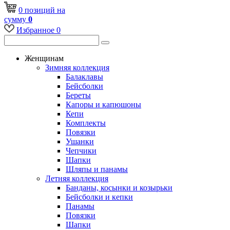
0
позиций
на
сумму
0
Избранное
0
Женщинам
Зимняя коллекция
Балаклавы
Бейсболки
Береты
Капоры и капюшоны
Кепи
Комплекты
Повязки
Ушанки
Чепчики
Шапки
Шляпы и панамы
Летняя коллекция
Банданы, косынки и козырьки
Бейсболки и кепки
Панамы
Повязки
Шапки