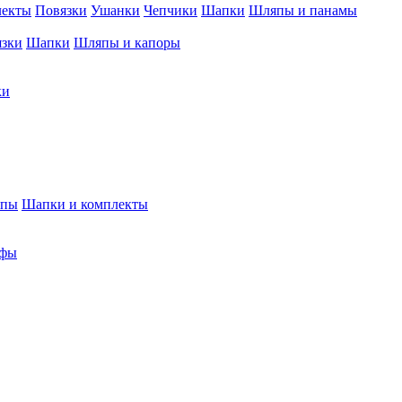
лекты
Повязки
Ушанки
Чепчики
Шапки
Шляпы и панамы
язки
Шапки
Шляпы и капоры
ки
япы
Шапки и комплекты
фы