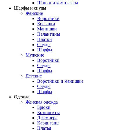
Шапки и комплекты
Шарфы и снуды
Женские
Воротники
Косынки
Манишки
Палантины
Платки
Снуды
Шарфы
Мужские
Воротники
Снуды
Шарфы
Детские
Воротники и манишки
Снуды
Шарфы
Одежда
Женская одежда
Брюки
Комплекты
Джемпера
Кардиганы
Платья