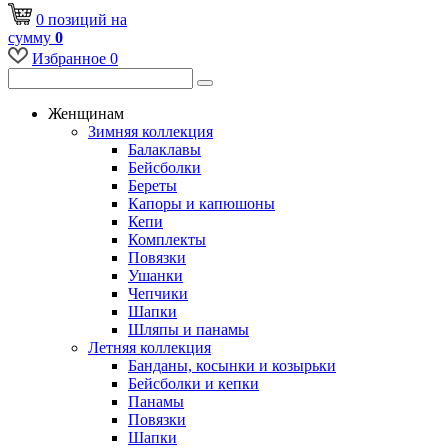
0
позиций
на
сумму
0
Избранное
0
Женщинам
Зимняя коллекция
Балаклавы
Бейсболки
Береты
Капоры и капюшоны
Кепи
Комплекты
Повязки
Ушанки
Чепчики
Шапки
Шляпы и панамы
Летняя коллекция
Банданы, косынки и козырьки
Бейсболки и кепки
Панамы
Повязки
Шапки