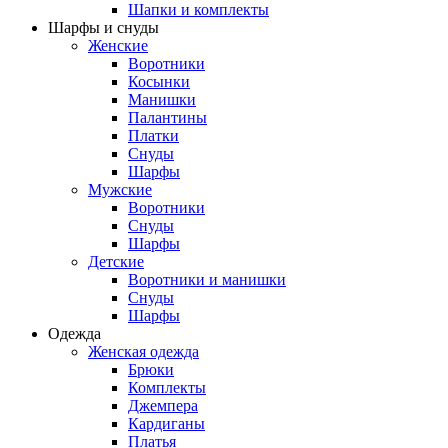
Шапки и комплекты
Шарфы и снуды
Женские
Воротники
Косынки
Манишки
Палантины
Платки
Снуды
Шарфы
Мужские
Воротники
Снуды
Шарфы
Детские
Воротники и манишки
Снуды
Шарфы
Одежда
Женская одежда
Брюки
Комплекты
Джемпера
Кардиганы
Платья