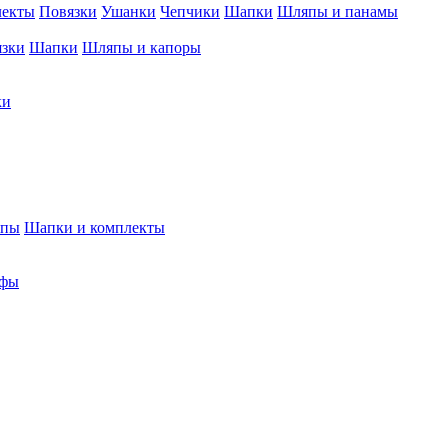
лекты
Повязки
Ушанки
Чепчики
Шапки
Шляпы и панамы
язки
Шапки
Шляпы и капоры
ки
япы
Шапки и комплекты
фы