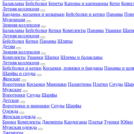
Балаклавы
Бейсболки
Береты
Капоры и капюшоны
Кепи
Комп
Летняя коллекция
Банданы, косынки и козырьки
Бейсболки и кепки
Панамы
Пов
Мужчинам
Зимняя коллекция
Балаклавы
Бейсболки
Кепки
Комплекты
Панамы
Ушанки
Шап
Летняя коллекция
Бейсболки
Кепки
Панамы
Шляпы
Детям
Зимняя коллекция
Комплекты
Ушанки
Шапки
Шлемы и балаклавы
Летняя коллекция
Бейсболки и кепки
Косынки, повязки и банданы
Панамы и шл
Шарфы и снуды
Женские
Воротники
Косынки
Манишки
Палантины
Платки
Снуды
Шар
Мужские
Воротники
Снуды
Шарфы
Детские
Воротники и манишки
Снуды
Шарфы
Одежда
Женская одежда
Брюки
Комплекты
Джемпера
Кардиганы
Платья
Туники
Юбки
Мужская одежда
Джемпера