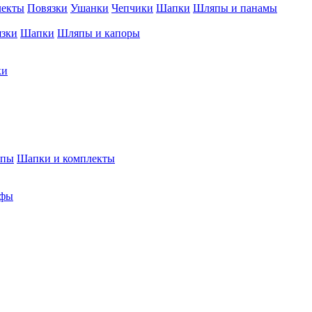
лекты
Повязки
Ушанки
Чепчики
Шапки
Шляпы и панамы
язки
Шапки
Шляпы и капоры
ки
япы
Шапки и комплекты
фы