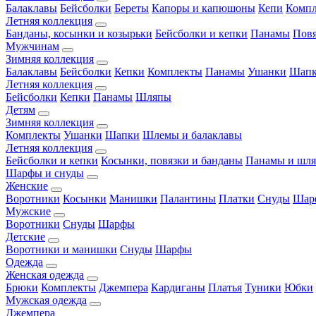
Балаклавы
Бейсболки
Береты
Капоры и капюшоны
Кепи
Комп
Летняя коллекция
Банданы, косынки и козырьки
Бейсболки и кепки
Панамы
Пов
Мужчинам
Зимняя коллекция
Балаклавы
Бейсболки
Кепки
Комплекты
Панамы
Ушанки
Шап
Летняя коллекция
Бейсболки
Кепки
Панамы
Шляпы
Детям
Зимняя коллекция
Комплекты
Ушанки
Шапки
Шлемы и балаклавы
Летняя коллекция
Бейсболки и кепки
Косынки, повязки и банданы
Панамы и шл
Шарфы и снуды
Женские
Воротники
Косынки
Манишки
Палантины
Платки
Снуды
Шар
Мужские
Воротники
Снуды
Шарфы
Детские
Воротники и манишки
Снуды
Шарфы
Одежда
Женская одежда
Брюки
Комплекты
Джемпера
Кардиганы
Платья
Туники
Юбки
Мужская одежда
Джемпера