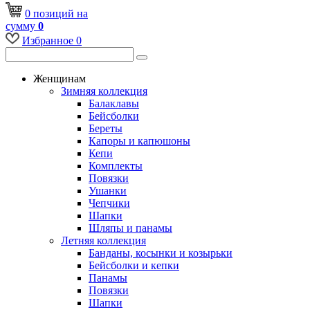
0
позиций
на
сумму
0
Избранное
0
Женщинам
Зимняя коллекция
Балаклавы
Бейсболки
Береты
Капоры и капюшоны
Кепи
Комплекты
Повязки
Ушанки
Чепчики
Шапки
Шляпы и панамы
Летняя коллекция
Банданы, косынки и козырьки
Бейсболки и кепки
Панамы
Повязки
Шапки