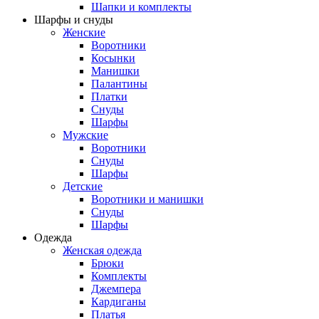
Шапки и комплекты
Шарфы и снуды
Женские
Воротники
Косынки
Манишки
Палантины
Платки
Снуды
Шарфы
Мужские
Воротники
Снуды
Шарфы
Детские
Воротники и манишки
Снуды
Шарфы
Одежда
Женская одежда
Брюки
Комплекты
Джемпера
Кардиганы
Платья