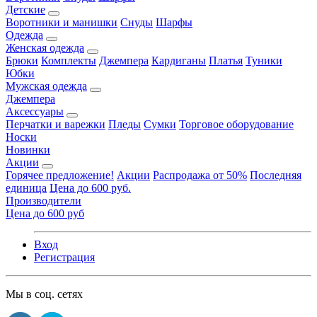
Детские
Воротники и манишки
Снуды
Шарфы
Одежда
Женская одежда
Брюки
Комплекты
Джемпера
Кардиганы
Платья
Туники
Юбки
Мужская одежда
Джемпера
Аксессуары
Перчатки и варежки
Пледы
Сумки
Торговое оборудование
Носки
Новинки
Акции
Горячее предложение!
Акции
Распродажа от 50%
Последняя
единица
Цена до 600 руб.
Производители
Цена до 600 руб
Вход
Регистрация
Мы в соц. сетях