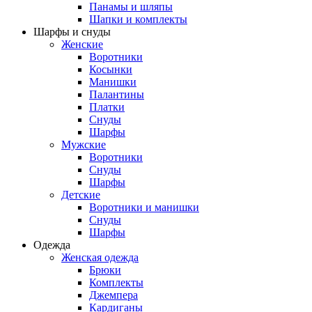
Панамы и шляпы
Шапки и комплекты
Шарфы и снуды
Женские
Воротники
Косынки
Манишки
Палантины
Платки
Снуды
Шарфы
Мужские
Воротники
Снуды
Шарфы
Детские
Воротники и манишки
Снуды
Шарфы
Одежда
Женская одежда
Брюки
Комплекты
Джемпера
Кардиганы