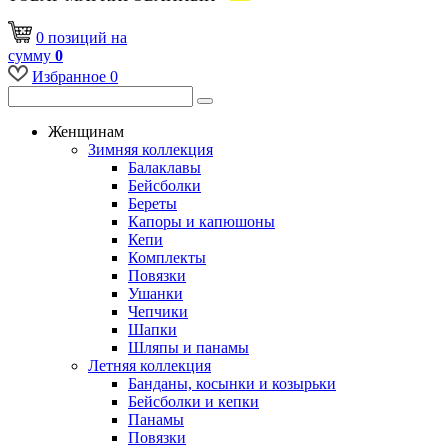
0
позиций
на
сумму
0
Избранное
0
Женщинам
Зимняя коллекция
Балаклавы
Бейсболки
Береты
Капоры и капюшоны
Кепи
Комплекты
Повязки
Ушанки
Чепчики
Шапки
Шляпы и панамы
Летняя коллекция
Банданы, косынки и козырьки
Бейсболки и кепки
Панамы
Повязки