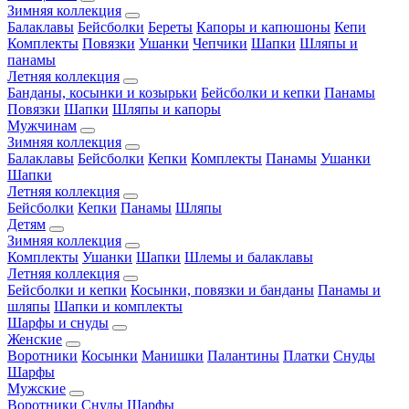
Зимняя коллекция
Балаклавы
Бейсболки
Береты
Капоры и капюшоны
Кепи
Комплекты
Повязки
Ушанки
Чепчики
Шапки
Шляпы и
панамы
Летняя коллекция
Банданы, косынки и козырьки
Бейсболки и кепки
Панамы
Повязки
Шапки
Шляпы и капоры
Мужчинам
Зимняя коллекция
Балаклавы
Бейсболки
Кепки
Комплекты
Панамы
Ушанки
Шапки
Летняя коллекция
Бейсболки
Кепки
Панамы
Шляпы
Детям
Зимняя коллекция
Комплекты
Ушанки
Шапки
Шлемы и балаклавы
Летняя коллекция
Бейсболки и кепки
Косынки, повязки и банданы
Панамы и
шляпы
Шапки и комплекты
Шарфы и снуды
Женские
Воротники
Косынки
Манишки
Палантины
Платки
Снуды
Шарфы
Мужские
Воротники
Снуды
Шарфы