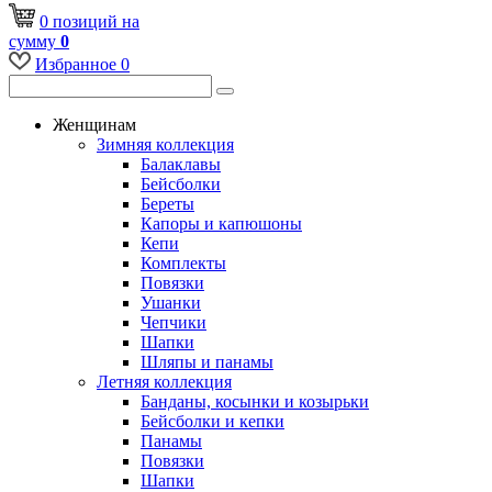
0
позиций
на
сумму
0
Избранное
0
Женщинам
Зимняя коллекция
Балаклавы
Бейсболки
Береты
Капоры и капюшоны
Кепи
Комплекты
Повязки
Ушанки
Чепчики
Шапки
Шляпы и панамы
Летняя коллекция
Банданы, косынки и козырьки
Бейсболки и кепки
Панамы
Повязки
Шапки