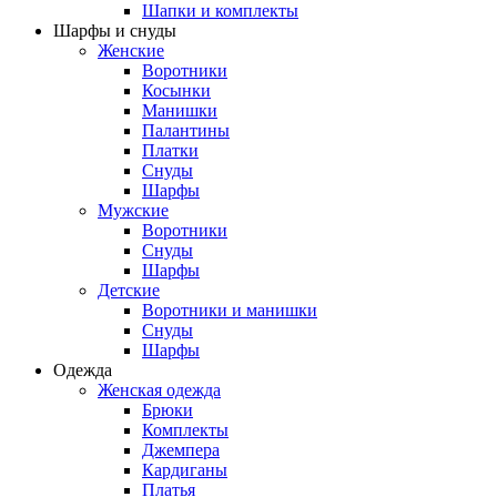
Шапки и комплекты
Шарфы и снуды
Женские
Воротники
Косынки
Манишки
Палантины
Платки
Снуды
Шарфы
Мужские
Воротники
Снуды
Шарфы
Детские
Воротники и манишки
Снуды
Шарфы
Одежда
Женская одежда
Брюки
Комплекты
Джемпера
Кардиганы
Платья