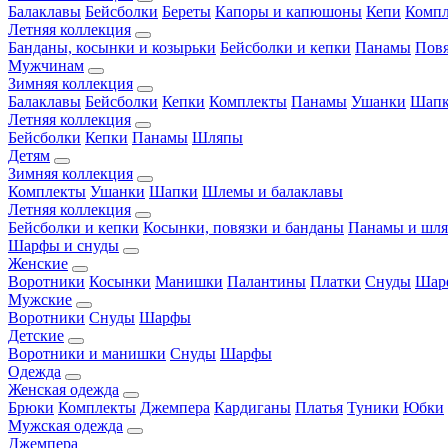
Балаклавы
Бейсболки
Береты
Капоры и капюшоны
Кепи
Комп
Летняя коллекция
Банданы, косынки и козырьки
Бейсболки и кепки
Панамы
Пов
Мужчинам
Зимняя коллекция
Балаклавы
Бейсболки
Кепки
Комплекты
Панамы
Ушанки
Шап
Летняя коллекция
Бейсболки
Кепки
Панамы
Шляпы
Детям
Зимняя коллекция
Комплекты
Ушанки
Шапки
Шлемы и балаклавы
Летняя коллекция
Бейсболки и кепки
Косынки, повязки и банданы
Панамы и шл
Шарфы и снуды
Женские
Воротники
Косынки
Манишки
Палантины
Платки
Снуды
Шар
Мужские
Воротники
Снуды
Шарфы
Детские
Воротники и манишки
Снуды
Шарфы
Одежда
Женская одежда
Брюки
Комплекты
Джемпера
Кардиганы
Платья
Туники
Юбки
Мужская одежда
Джемпера