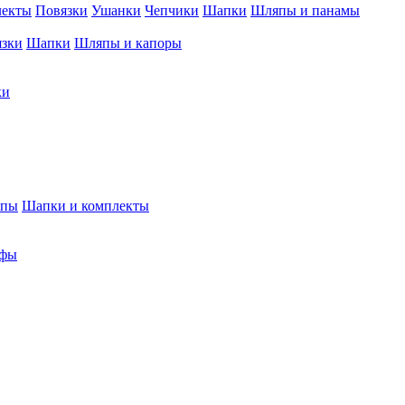
лекты
Повязки
Ушанки
Чепчики
Шапки
Шляпы и панамы
язки
Шапки
Шляпы и капоры
ки
япы
Шапки и комплекты
фы