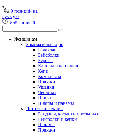
0
позиций
на
сумму
0
Избранное
0
Женщинам
Зимняя коллекция
Балаклавы
Бейсболки
Береты
Капоры и капюшоны
Кепи
Комплекты
Повязки
Ушанки
Чепчики
Шапки
Шляпы и панамы
Летняя коллекция
Банданы, косынки и козырьки
Бейсболки и кепки
Панамы
Повязки