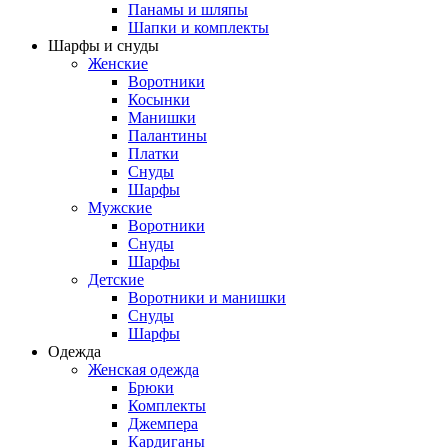
Панамы и шляпы
Шапки и комплекты
Шарфы и снуды
Женские
Воротники
Косынки
Манишки
Палантины
Платки
Снуды
Шарфы
Мужские
Воротники
Снуды
Шарфы
Детские
Воротники и манишки
Снуды
Шарфы
Одежда
Женская одежда
Брюки
Комплекты
Джемпера
Кардиганы