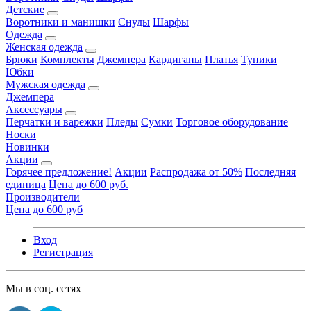
Детские
Воротники и манишки
Снуды
Шарфы
Одежда
Женская одежда
Брюки
Комплекты
Джемпера
Кардиганы
Платья
Туники
Юбки
Мужская одежда
Джемпера
Аксессуары
Перчатки и варежки
Пледы
Сумки
Торговое оборудование
Носки
Новинки
Акции
Горячее предложение!
Акции
Распродажа от 50%
Последняя
единица
Цена до 600 руб.
Производители
Цена до 600 руб
Вход
Регистрация
Мы в соц. сетях