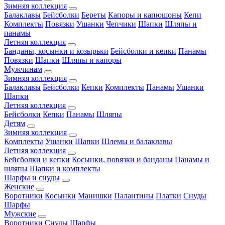
Зимняя коллекция
Балаклавы
Бейсболки
Береты
Капоры и капюшоны
Кепи
Комплекты
Повязки
Ушанки
Чепчики
Шапки
Шляпы и
панамы
Летняя коллекция
Банданы, косынки и козырьки
Бейсболки и кепки
Панамы
Повязки
Шапки
Шляпы и капоры
Мужчинам
Зимняя коллекция
Балаклавы
Бейсболки
Кепки
Комплекты
Панамы
Ушанки
Шапки
Летняя коллекция
Бейсболки
Кепки
Панамы
Шляпы
Детям
Зимняя коллекция
Комплекты
Ушанки
Шапки
Шлемы и балаклавы
Летняя коллекция
Бейсболки и кепки
Косынки, повязки и банданы
Панамы и
шляпы
Шапки и комплекты
Шарфы и снуды
Женские
Воротники
Косынки
Манишки
Палантины
Платки
Снуды
Шарфы
Мужские
Воротники
Снуды
Шарфы