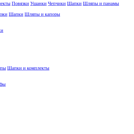
лекты
Повязки
Ушанки
Чепчики
Шапки
Шляпы и панамы
язки
Шапки
Шляпы и капоры
ки
япы
Шапки и комплекты
фы