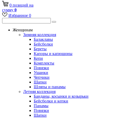
0
позиций
на
сумму
0
Избранное
0
Женщинам
Зимняя коллекция
Балаклавы
Бейсболки
Береты
Капоры и капюшоны
Кепи
Комплекты
Повязки
Ушанки
Чепчики
Шапки
Шляпы и панамы
Летняя коллекция
Банданы, косынки и козырьки
Бейсболки и кепки
Панамы
Повязки
Шапки