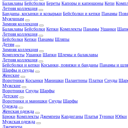
Балаклавы
Бейсболки
Береты
Капоры и капюшоны
Кепи
Комп
Летняя коллекция
Банданы, косынки и козырьки
Бейсболки и кепки
Панамы
Пов
Мужчинам
Зимняя коллекция
Балаклавы
Бейсболки
Кепки
Комплекты
Панамы
Ушанки
Шап
Летняя коллекция
Бейсболки
Кепки
Панамы
Шляпы
Детям
Зимняя коллекция
Комплекты
Ушанки
Шапки
Шлемы и балаклавы
Летняя коллекция
Бейсболки и кепки
Косынки, повязки и банданы
Панамы и шл
Шарфы и снуды
Женские
Воротники
Косынки
Манишки
Палантины
Платки
Снуды
Шар
Мужские
Воротники
Снуды
Шарфы
Детские
Воротники и манишки
Снуды
Шарфы
Одежда
Женская одежда
Брюки
Комплекты
Джемпера
Кардиганы
Платья
Туники
Юбки
Мужская одежда
Джемпера