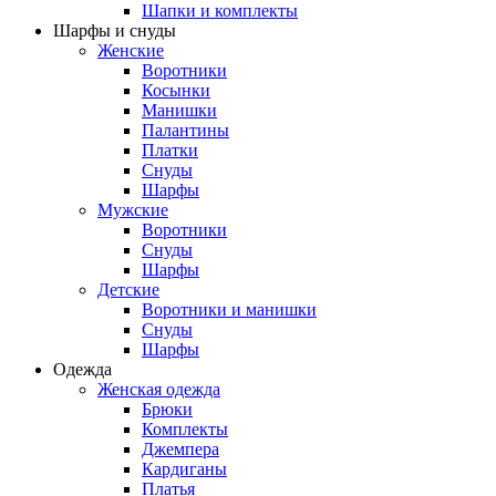
Шапки и комплекты
Шарфы и снуды
Женские
Воротники
Косынки
Манишки
Палантины
Платки
Снуды
Шарфы
Мужские
Воротники
Снуды
Шарфы
Детские
Воротники и манишки
Снуды
Шарфы
Одежда
Женская одежда
Брюки
Комплекты
Джемпера
Кардиганы
Платья