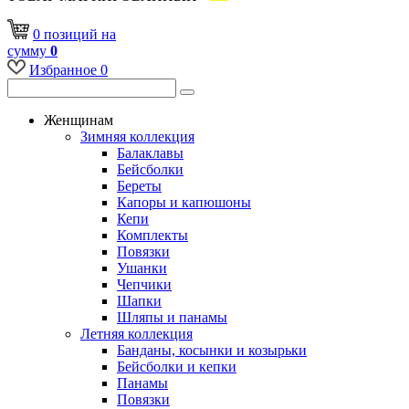
0
позиций
на
сумму
0
Избранное
0
Женщинам
Зимняя коллекция
Балаклавы
Бейсболки
Береты
Капоры и капюшоны
Кепи
Комплекты
Повязки
Ушанки
Чепчики
Шапки
Шляпы и панамы
Летняя коллекция
Банданы, косынки и козырьки
Бейсболки и кепки
Панамы
Повязки