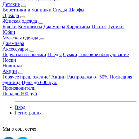
Детские
Воротники и манишки
Снуды
Шарфы
Одежда
Женская одежда
Брюки
Комплекты
Джемпера
Кардиганы
Платья
Туники
Юбки
Мужская одежда
Джемпера
Аксессуары
Перчатки и варежки
Пледы
Сумки
Торговое оборудование
Носки
Новинки
Акции
Горячее предложение!
Акции
Распродажа от 50%
Последняя
единица
Цена до 600 руб.
Производители
Цена до 600 руб
Вход
Регистрация
Мы в соц. сетях