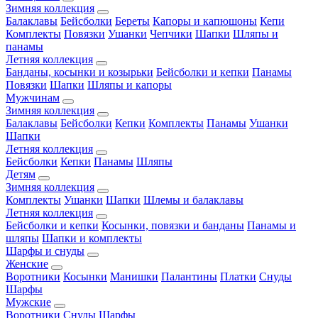
Зимняя коллекция
Балаклавы
Бейсболки
Береты
Капоры и капюшоны
Кепи
Комплекты
Повязки
Ушанки
Чепчики
Шапки
Шляпы и
панамы
Летняя коллекция
Банданы, косынки и козырьки
Бейсболки и кепки
Панамы
Повязки
Шапки
Шляпы и капоры
Мужчинам
Зимняя коллекция
Балаклавы
Бейсболки
Кепки
Комплекты
Панамы
Ушанки
Шапки
Летняя коллекция
Бейсболки
Кепки
Панамы
Шляпы
Детям
Зимняя коллекция
Комплекты
Ушанки
Шапки
Шлемы и балаклавы
Летняя коллекция
Бейсболки и кепки
Косынки, повязки и банданы
Панамы и
шляпы
Шапки и комплекты
Шарфы и снуды
Женские
Воротники
Косынки
Манишки
Палантины
Платки
Снуды
Шарфы
Мужские
Воротники
Снуды
Шарфы