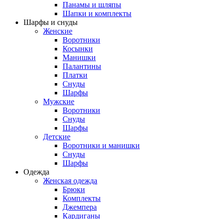
Панамы и шляпы
Шапки и комплекты
Шарфы и снуды
Женские
Воротники
Косынки
Манишки
Палантины
Платки
Снуды
Шарфы
Мужские
Воротники
Снуды
Шарфы
Детские
Воротники и манишки
Снуды
Шарфы
Одежда
Женская одежда
Брюки
Комплекты
Джемпера
Кардиганы