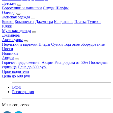
Детские
Воротники и манишки
Снуды
Шарфы
Одежда
Женская одежда
Брюки
Комплекты
Джемпера
Кардиганы
Платья
Туники
Юбки
Мужская одежда
Джемпера
Аксессуары
Перчатки и варежки
Пледы
Сумки
Торговое оборудование
Носки
Новинки
Акции
Горячее предложение!
Акции
Распродажа от 50%
Последняя
единица
Цена до 600 руб.
Производители
Цена до 600 руб
Вход
Регистрация
Мы в соц. сетях