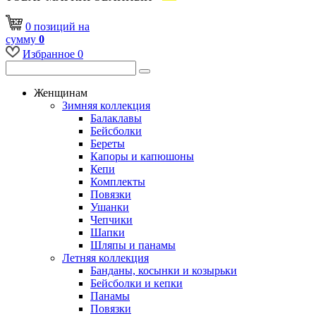
0
позиций
на
сумму
0
Избранное
0
Женщинам
Зимняя коллекция
Балаклавы
Бейсболки
Береты
Капоры и капюшоны
Кепи
Комплекты
Повязки
Ушанки
Чепчики
Шапки
Шляпы и панамы
Летняя коллекция
Банданы, косынки и козырьки
Бейсболки и кепки
Панамы
Повязки