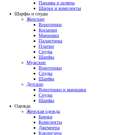
Панамы и шляпы
Шапки и комплекты
Шарфы и снуды
Женские
Воротники
Косынки
Манишки
Палантины
Платки
Снуды
Шарфы
Мужские
Воротники
Снуды
Шарфы
Детские
Воротники и манишки
Снуды
Шарфы
Одежда
Женская одежда
Брюки
Комплекты
Джемпера
Кардиганы