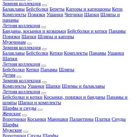
Зимняя коллекция
Балаклавы
Бейсболки
Береты
Капоры и капюшоны
Кепи
Комплекты
Повязки
Ушанки
Чепчики
Шапки
Шляпы и
панамы
Летняя коллекция
Банданы, косынки и козырьки
Бейсболки и кепки
Панамы
Повязки
Шапки
Шляпы и капоры
Мужчинам
Зимняя коллекция
Балаклавы
Бейсболки
Кепки
Комплекты
Панамы
Ушанки
Шапки
Летняя коллекция
Бейсболки
Кепки
Панамы
Шляпы
Детям
Зимняя коллекция
Комплекты
Ушанки
Шапки
Шлемы и балаклавы
Летняя коллекция
Бейсболки и кепки
Косынки, повязки и банданы
Панамы и
шляпы
Шапки и комплекты
Шарфы и снуды
Женские
Воротники
Косынки
Манишки
Палантины
Платки
Снуды
Шарфы
Мужские
Воротники
Снуды
Шарфы