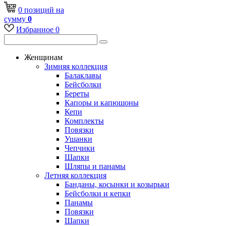
0
позиций
на
сумму
0
Избранное
0
Женщинам
Зимняя коллекция
Балаклавы
Бейсболки
Береты
Капоры и капюшоны
Кепи
Комплекты
Повязки
Ушанки
Чепчики
Шапки
Шляпы и панамы
Летняя коллекция
Банданы, косынки и козырьки
Бейсболки и кепки
Панамы
Повязки
Шапки