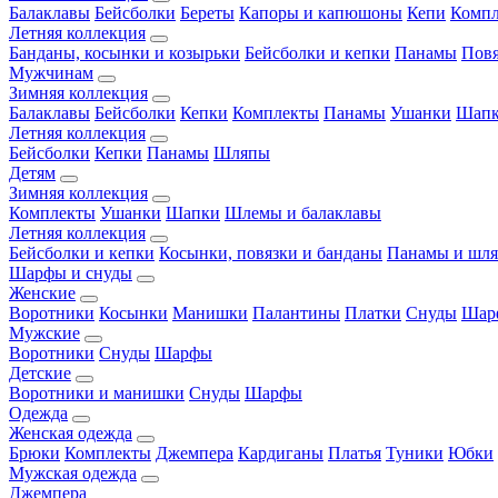
Балаклавы
Бейсболки
Береты
Капоры и капюшоны
Кепи
Комп
Летняя коллекция
Банданы, косынки и козырьки
Бейсболки и кепки
Панамы
Пов
Мужчинам
Зимняя коллекция
Балаклавы
Бейсболки
Кепки
Комплекты
Панамы
Ушанки
Шап
Летняя коллекция
Бейсболки
Кепки
Панамы
Шляпы
Детям
Зимняя коллекция
Комплекты
Ушанки
Шапки
Шлемы и балаклавы
Летняя коллекция
Бейсболки и кепки
Косынки, повязки и банданы
Панамы и шл
Шарфы и снуды
Женские
Воротники
Косынки
Манишки
Палантины
Платки
Снуды
Шар
Мужские
Воротники
Снуды
Шарфы
Детские
Воротники и манишки
Снуды
Шарфы
Одежда
Женская одежда
Брюки
Комплекты
Джемпера
Кардиганы
Платья
Туники
Юбки
Мужская одежда
Джемпера