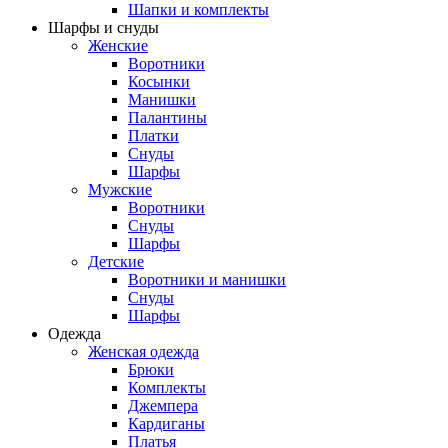
Шапки и комплекты
Шарфы и снуды
Женские
Воротники
Косынки
Манишки
Палантины
Платки
Снуды
Шарфы
Мужские
Воротники
Снуды
Шарфы
Детские
Воротники и манишки
Снуды
Шарфы
Одежда
Женская одежда
Брюки
Комплекты
Джемпера
Кардиганы
Платья