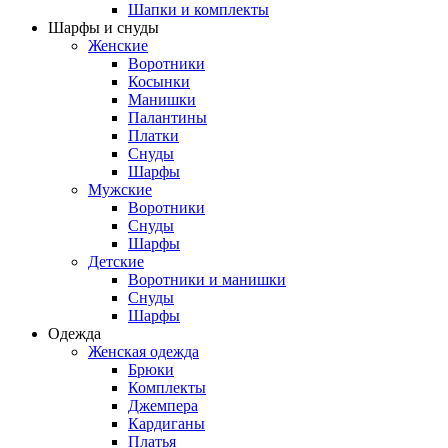
Шапки и комплекты
Шарфы и снуды
Женские
Воротники
Косынки
Манишки
Палантины
Платки
Снуды
Шарфы
Мужские
Воротники
Снуды
Шарфы
Детские
Воротники и манишки
Снуды
Шарфы
Одежда
Женская одежда
Брюки
Комплекты
Джемпера
Кардиганы
Платья