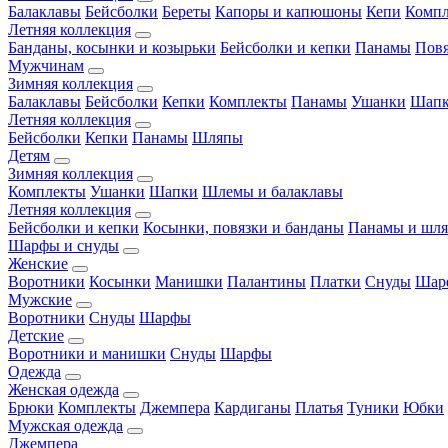
Балаклавы
Бейсболки
Береты
Капоры и капюшоны
Кепи
Комп
Летняя коллекция
Банданы, косынки и козырьки
Бейсболки и кепки
Панамы
Пов
Мужчинам
Зимняя коллекция
Балаклавы
Бейсболки
Кепки
Комплекты
Панамы
Ушанки
Шап
Летняя коллекция
Бейсболки
Кепки
Панамы
Шляпы
Детям
Зимняя коллекция
Комплекты
Ушанки
Шапки
Шлемы и балаклавы
Летняя коллекция
Бейсболки и кепки
Косынки, повязки и банданы
Панамы и шл
Шарфы и снуды
Женские
Воротники
Косынки
Манишки
Палантины
Платки
Снуды
Шар
Мужские
Воротники
Снуды
Шарфы
Детские
Воротники и манишки
Снуды
Шарфы
Одежда
Женская одежда
Брюки
Комплекты
Джемпера
Кардиганы
Платья
Туники
Юбки
Мужская одежда
Джемпера