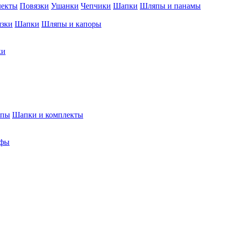
лекты
Повязки
Ушанки
Чепчики
Шапки
Шляпы и панамы
язки
Шапки
Шляпы и капоры
ки
япы
Шапки и комплекты
фы