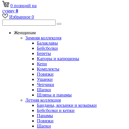
0
позиций
на
сумму
0
Избранное
0
Женщинам
Зимняя коллекция
Балаклавы
Бейсболки
Береты
Капоры и капюшоны
Кепи
Комплекты
Повязки
Ушанки
Чепчики
Шапки
Шляпы и панамы
Летняя коллекция
Банданы, косынки и козырьки
Бейсболки и кепки
Панамы
Повязки
Шапки