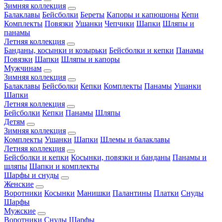
Зимняя коллекция
Балаклавы
Бейсболки
Береты
Капоры и капюшоны
Кепи
Комплекты
Повязки
Ушанки
Чепчики
Шапки
Шляпы и
панамы
Летняя коллекция
Банданы, косынки и козырьки
Бейсболки и кепки
Панамы
Повязки
Шапки
Шляпы и капоры
Мужчинам
Зимняя коллекция
Балаклавы
Бейсболки
Кепки
Комплекты
Панамы
Ушанки
Шапки
Летняя коллекция
Бейсболки
Кепки
Панамы
Шляпы
Детям
Зимняя коллекция
Комплекты
Ушанки
Шапки
Шлемы и балаклавы
Летняя коллекция
Бейсболки и кепки
Косынки, повязки и банданы
Панамы и
шляпы
Шапки и комплекты
Шарфы и снуды
Женские
Воротники
Косынки
Манишки
Палантины
Платки
Снуды
Шарфы
Мужские
Воротники
Снуды
Шарфы