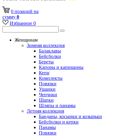
0
позиций
на
сумму
0
Избранное
0
Женщинам
Зимняя коллекция
Балаклавы
Бейсболки
Береты
Капоры и капюшоны
Кепи
Комплекты
Повязки
Ушанки
Чепчики
Шапки
Шляпы и панамы
Летняя коллекция
Банданы, косынки и козырьки
Бейсболки и кепки
Панамы
Повязки