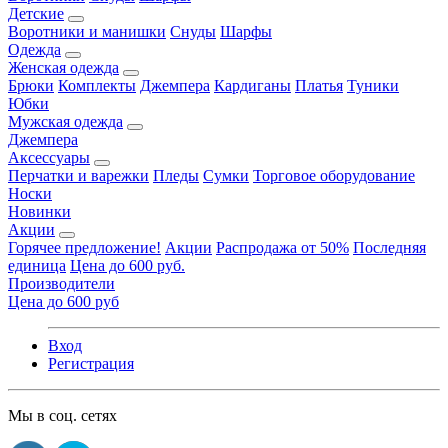
Детские
Воротники и манишки
Снуды
Шарфы
Одежда
Женская одежда
Брюки
Комплекты
Джемпера
Кардиганы
Платья
Туники
Юбки
Мужская одежда
Джемпера
Аксессуары
Перчатки и варежки
Пледы
Сумки
Торговое оборудование
Носки
Новинки
Акции
Горячее предложение!
Акции
Распродажа от 50%
Последняя
единица
Цена до 600 руб.
Производители
Цена до 600 руб
Вход
Регистрация
Мы в соц. сетях