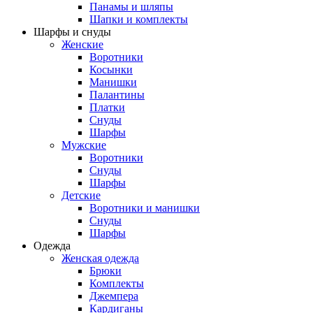
Панамы и шляпы
Шапки и комплекты
Шарфы и снуды
Женские
Воротники
Косынки
Манишки
Палантины
Платки
Снуды
Шарфы
Мужские
Воротники
Снуды
Шарфы
Детские
Воротники и манишки
Снуды
Шарфы
Одежда
Женская одежда
Брюки
Комплекты
Джемпера
Кардиганы