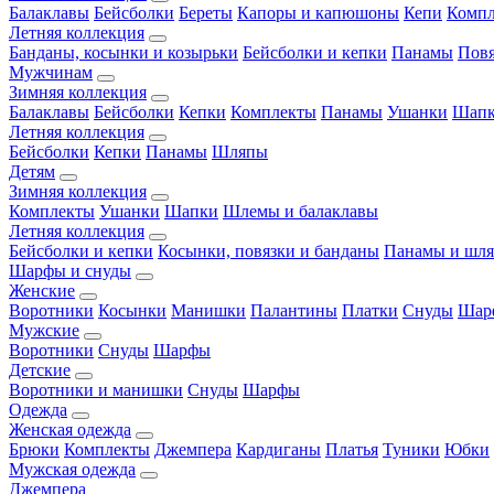
Балаклавы
Бейсболки
Береты
Капоры и капюшоны
Кепи
Комп
Летняя коллекция
Банданы, косынки и козырьки
Бейсболки и кепки
Панамы
Пов
Мужчинам
Зимняя коллекция
Балаклавы
Бейсболки
Кепки
Комплекты
Панамы
Ушанки
Шап
Летняя коллекция
Бейсболки
Кепки
Панамы
Шляпы
Детям
Зимняя коллекция
Комплекты
Ушанки
Шапки
Шлемы и балаклавы
Летняя коллекция
Бейсболки и кепки
Косынки, повязки и банданы
Панамы и шл
Шарфы и снуды
Женские
Воротники
Косынки
Манишки
Палантины
Платки
Снуды
Шар
Мужские
Воротники
Снуды
Шарфы
Детские
Воротники и манишки
Снуды
Шарфы
Одежда
Женская одежда
Брюки
Комплекты
Джемпера
Кардиганы
Платья
Туники
Юбки
Мужская одежда
Джемпера