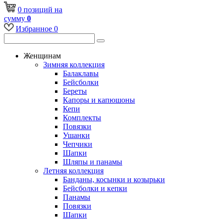
0
позиций
на
сумму
0
Избранное
0
Женщинам
Зимняя коллекция
Балаклавы
Бейсболки
Береты
Капоры и капюшоны
Кепи
Комплекты
Повязки
Ушанки
Чепчики
Шапки
Шляпы и панамы
Летняя коллекция
Банданы, косынки и козырьки
Бейсболки и кепки
Панамы
Повязки
Шапки