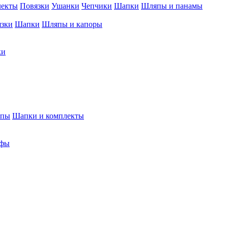
лекты
Повязки
Ушанки
Чепчики
Шапки
Шляпы и панамы
язки
Шапки
Шляпы и капоры
ки
япы
Шапки и комплекты
фы