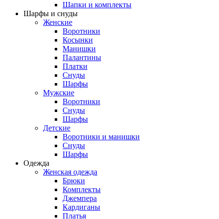
Шапки и комплекты
Шарфы и снуды
Женские
Воротники
Косынки
Манишки
Палантины
Платки
Снуды
Шарфы
Мужские
Воротники
Снуды
Шарфы
Детские
Воротники и манишки
Снуды
Шарфы
Одежда
Женская одежда
Брюки
Комплекты
Джемпера
Кардиганы
Платья