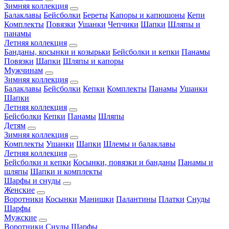
Зимняя коллекция
Балаклавы
Бейсболки
Береты
Капоры и капюшоны
Кепи
Комплекты
Повязки
Ушанки
Чепчики
Шапки
Шляпы и
панамы
Летняя коллекция
Банданы, косынки и козырьки
Бейсболки и кепки
Панамы
Повязки
Шапки
Шляпы и капоры
Мужчинам
Зимняя коллекция
Балаклавы
Бейсболки
Кепки
Комплекты
Панамы
Ушанки
Шапки
Летняя коллекция
Бейсболки
Кепки
Панамы
Шляпы
Детям
Зимняя коллекция
Комплекты
Ушанки
Шапки
Шлемы и балаклавы
Летняя коллекция
Бейсболки и кепки
Косынки, повязки и банданы
Панамы и
шляпы
Шапки и комплекты
Шарфы и снуды
Женские
Воротники
Косынки
Манишки
Палантины
Платки
Снуды
Шарфы
Мужские
Воротники
Снуды
Шарфы