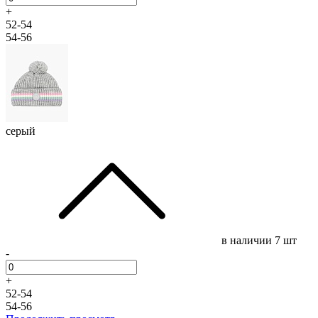
+
52-54
54-56
серый
в наличии
7 шт
-
+
52-54
54-56