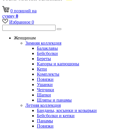
0
позиций
на
сумму
0
Избранное
0
Женщинам
Зимняя коллекция
Балаклавы
Бейсболки
Береты
Капоры и капюшоны
Кепи
Комплекты
Повязки
Ушанки
Чепчики
Шапки
Шляпы и панамы
Летняя коллекция
Банданы, косынки и козырьки
Бейсболки и кепки
Панамы
Повязки