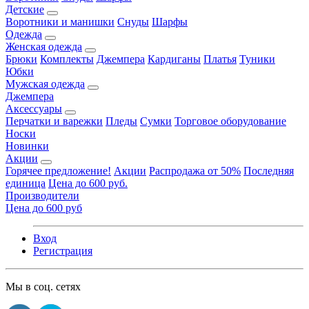
Детские
Воротники и манишки
Снуды
Шарфы
Одежда
Женская одежда
Брюки
Комплекты
Джемпера
Кардиганы
Платья
Туники
Юбки
Мужская одежда
Джемпера
Аксессуары
Перчатки и варежки
Пледы
Сумки
Торговое оборудование
Носки
Новинки
Акции
Горячее предложение!
Акции
Распродажа от 50%
Последняя
единица
Цена до 600 руб.
Производители
Цена до 600 руб
Вход
Регистрация
Мы в соц. сетях