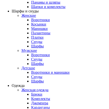
Панамы и шляпы
Шапки и комплекты
Шарфы и снуды
Женские
Воротники
Косынки
Манишки
Палантины
Платки
Снуды
Шарфы
Мужские
Воротники
Снуды
Шарфы
Детские
Воротники и манишки
Снуды
Шарфы
Одежда
Женская одежда
Брюки
Комплекты
Джемпера
Кардиганы