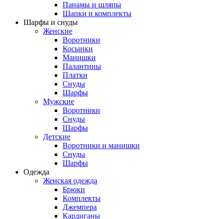
Панамы и шляпы
Шапки и комплекты
Шарфы и снуды
Женские
Воротники
Косынки
Манишки
Палантины
Платки
Снуды
Шарфы
Мужские
Воротники
Снуды
Шарфы
Детские
Воротники и манишки
Снуды
Шарфы
Одежда
Женская одежда
Брюки
Комплекты
Джемпера
Кардиганы