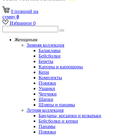
0
позиций
на
сумму
0
Избранное
0
Женщинам
Зимняя коллекция
Балаклавы
Бейсболки
Береты
Капоры и капюшоны
Кепи
Комплекты
Повязки
Ушанки
Чепчики
Шапки
Шляпы и панамы
Летняя коллекция
Банданы, косынки и козырьки
Бейсболки и кепки
Панамы
Повязки