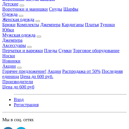
Детские
Воротники и манишки
Снуды
Шарфы
Одежда
Женская одежда
Брюки
Комплекты
Джемпера
Кардиганы
Платья
Туники
Юбки
Мужская одежда
Джемпера
Аксессуары
Перчатки и варежки
Пледы
Сумки
Торговое оборудование
Носки
Новинки
Акции
Горячее предложение!
Акции
Распродажа от 50%
Последняя
единица
Цена до 600 руб.
Производители
Цена до 600 руб
Вход
Регистрация
Мы в соц. сетях