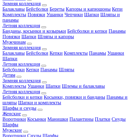
Зимняя коллекция
Балаклавы
Бейсболки
Береты
Капоры и капюшоны
Кепи
Комплекты
Повязки
Ушанки
Чепчики
Шапки
Шляпы и
панамы
Летняя коллекция
Банданы, косынки и козырьки
Бейсболки и кепки
Панамы
Повязки
Шапки
Шляпы и капоры
Мужчинам
Зимняя коллекция
Балаклавы
Бейсболки
Кепки
Комплекты
Панамы
Ушанки
Шапки
Летняя коллекция
Бейсболки
Кепки
Панамы
Шляпы
Детям
Зимняя коллекция
Комплекты
Ушанки
Шапки
Шлемы и балаклавы
Летняя коллекция
Бейсболки и кепки
Косынки, повязки и банданы
Панамы и
шляпы
Шапки и комплекты
Шарфы и снуды
Женские
Воротники
Косынки
Манишки
Палантины
Платки
Снуды
Шарфы
Мужские
Воротники
Снуды
Шарфы