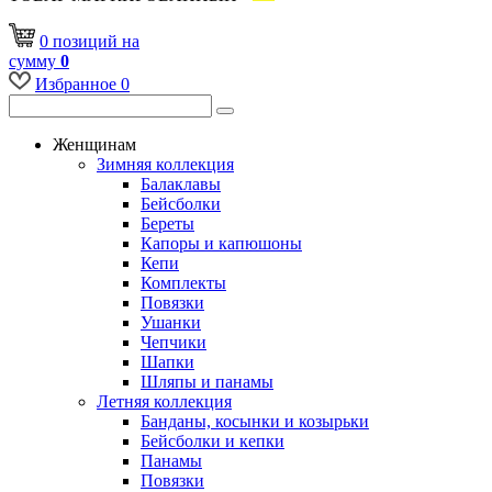
0
позиций
на
сумму
0
Избранное
0
Женщинам
Зимняя коллекция
Балаклавы
Бейсболки
Береты
Капоры и капюшоны
Кепи
Комплекты
Повязки
Ушанки
Чепчики
Шапки
Шляпы и панамы
Летняя коллекция
Банданы, косынки и козырьки
Бейсболки и кепки
Панамы
Повязки