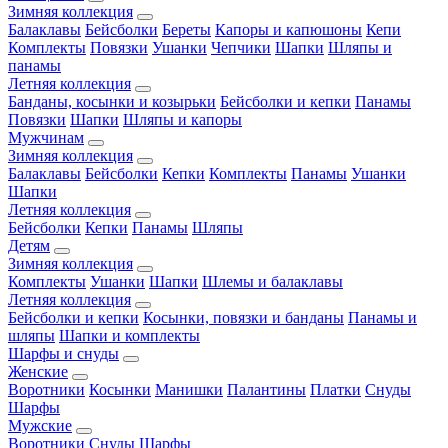
Зимняя коллекция
Балаклавы
Бейсболки
Береты
Капоры и капюшоны
Кепи
Комплекты
Повязки
Ушанки
Чепчики
Шапки
Шляпы и
панамы
Летняя коллекция
Банданы, косынки и козырьки
Бейсболки и кепки
Панамы
Повязки
Шапки
Шляпы и капоры
Мужчинам
Зимняя коллекция
Балаклавы
Бейсболки
Кепки
Комплекты
Панамы
Ушанки
Шапки
Летняя коллекция
Бейсболки
Кепки
Панамы
Шляпы
Детям
Зимняя коллекция
Комплекты
Ушанки
Шапки
Шлемы и балаклавы
Летняя коллекция
Бейсболки и кепки
Косынки, повязки и банданы
Панамы и
шляпы
Шапки и комплекты
Шарфы и снуды
Женские
Воротники
Косынки
Манишки
Палантины
Платки
Снуды
Шарфы
Мужские
Воротники
Снуды
Шарфы