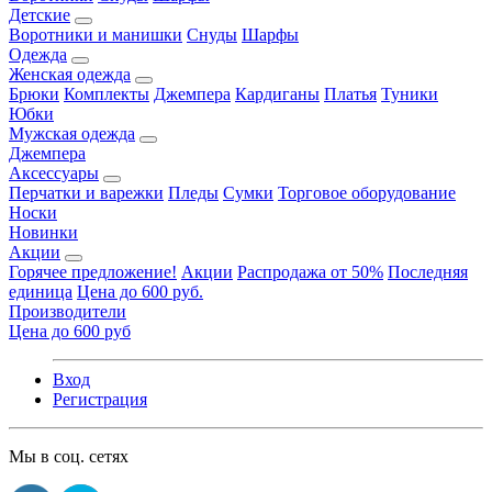
Детские
Воротники и манишки
Снуды
Шарфы
Одежда
Женская одежда
Брюки
Комплекты
Джемпера
Кардиганы
Платья
Туники
Юбки
Мужская одежда
Джемпера
Аксессуары
Перчатки и варежки
Пледы
Сумки
Торговое оборудование
Носки
Новинки
Акции
Горячее предложение!
Акции
Распродажа от 50%
Последняя
единица
Цена до 600 руб.
Производители
Цена до 600 руб
Вход
Регистрация
Мы в соц. сетях