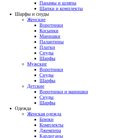
Панамы и шляпы
Шапки и комплекты
Шарфы и снуды
Женские
Воротники
Косынки
Манишки
Палантины
Платки
Снуды
Шарфы
Мужские
Воротники
Снуды
Шарфы
Детские
Воротники и манишки
Снуды
Шарфы
Одежда
Женская одежда
Брюки
Комплекты
Джемпера
Кардиганы