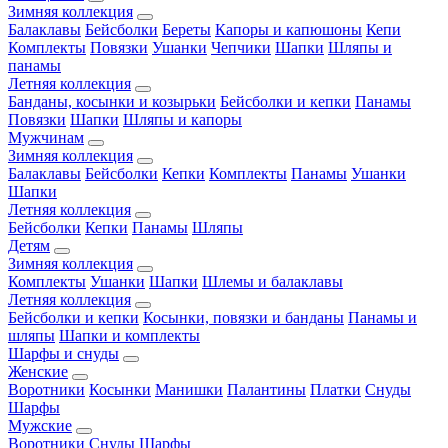
Зимняя коллекция
Балаклавы
Бейсболки
Береты
Капоры и капюшоны
Кепи
Комплекты
Повязки
Ушанки
Чепчики
Шапки
Шляпы и
панамы
Летняя коллекция
Банданы, косынки и козырьки
Бейсболки и кепки
Панамы
Повязки
Шапки
Шляпы и капоры
Мужчинам
Зимняя коллекция
Балаклавы
Бейсболки
Кепки
Комплекты
Панамы
Ушанки
Шапки
Летняя коллекция
Бейсболки
Кепки
Панамы
Шляпы
Детям
Зимняя коллекция
Комплекты
Ушанки
Шапки
Шлемы и балаклавы
Летняя коллекция
Бейсболки и кепки
Косынки, повязки и банданы
Панамы и
шляпы
Шапки и комплекты
Шарфы и снуды
Женские
Воротники
Косынки
Манишки
Палантины
Платки
Снуды
Шарфы
Мужские
Воротники
Снуды
Шарфы