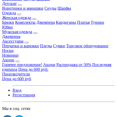
Детские
Воротники и манишки
Снуды
Шарфы
Одежда
Женская одежда
Брюки
Комплекты
Джемпера
Кардиганы
Платья
Туники
Юбки
Мужская одежда
Джемпера
Аксессуары
Перчатки и варежки
Пледы
Сумки
Торговое оборудование
Носки
Новинки
Акции
Горячее предложение!
Акции
Распродажа от 50%
Последняя
единица
Цена до 600 руб.
Производители
Цена до 600 руб
Вход
Регистрация
Мы в соц. сетях