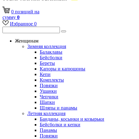
0
позиций
на
сумму
0
Избранное
0
Женщинам
Зимняя коллекция
Балаклавы
Бейсболки
Береты
Капоры и капюшоны
Кепи
Комплекты
Повязки
Ушанки
Чепчики
Шапки
Шляпы и панамы
Летняя коллекция
Банданы, косынки и козырьки
Бейсболки и кепки
Панамы
Повязки