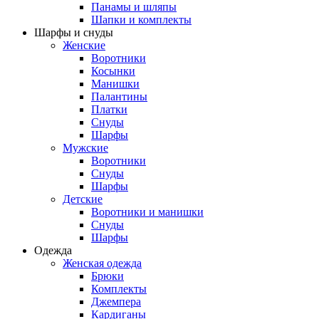
Панамы и шляпы
Шапки и комплекты
Шарфы и снуды
Женские
Воротники
Косынки
Манишки
Палантины
Платки
Снуды
Шарфы
Мужские
Воротники
Снуды
Шарфы
Детские
Воротники и манишки
Снуды
Шарфы
Одежда
Женская одежда
Брюки
Комплекты
Джемпера
Кардиганы