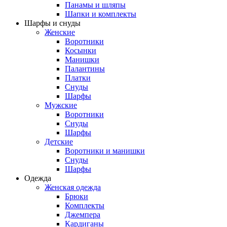
Панамы и шляпы
Шапки и комплекты
Шарфы и снуды
Женские
Воротники
Косынки
Манишки
Палантины
Платки
Снуды
Шарфы
Мужские
Воротники
Снуды
Шарфы
Детские
Воротники и манишки
Снуды
Шарфы
Одежда
Женская одежда
Брюки
Комплекты
Джемпера
Кардиганы