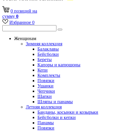
0
позиций
на
сумму
0
Избранное
0
Женщинам
Зимняя коллекция
Балаклавы
Бейсболки
Береты
Капоры и капюшоны
Кепи
Комплекты
Повязки
Ушанки
Чепчики
Шапки
Шляпы и панамы
Летняя коллекция
Банданы, косынки и козырьки
Бейсболки и кепки
Панамы
Повязки