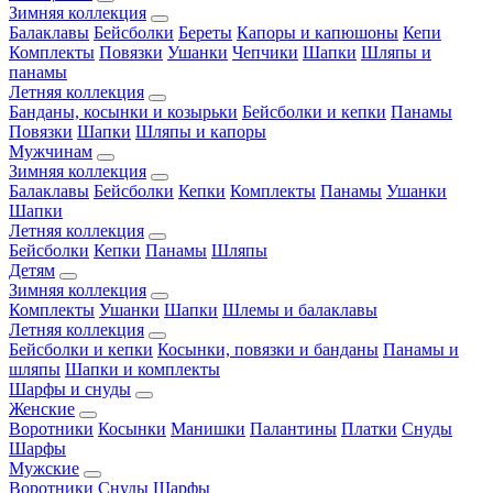
Зимняя коллекция
Балаклавы
Бейсболки
Береты
Капоры и капюшоны
Кепи
Комплекты
Повязки
Ушанки
Чепчики
Шапки
Шляпы и
панамы
Летняя коллекция
Банданы, косынки и козырьки
Бейсболки и кепки
Панамы
Повязки
Шапки
Шляпы и капоры
Мужчинам
Зимняя коллекция
Балаклавы
Бейсболки
Кепки
Комплекты
Панамы
Ушанки
Шапки
Летняя коллекция
Бейсболки
Кепки
Панамы
Шляпы
Детям
Зимняя коллекция
Комплекты
Ушанки
Шапки
Шлемы и балаклавы
Летняя коллекция
Бейсболки и кепки
Косынки, повязки и банданы
Панамы и
шляпы
Шапки и комплекты
Шарфы и снуды
Женские
Воротники
Косынки
Манишки
Палантины
Платки
Снуды
Шарфы
Мужские
Воротники
Снуды
Шарфы