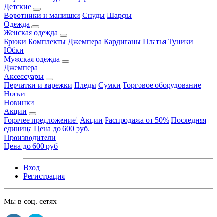
Детские
Воротники и манишки
Снуды
Шарфы
Одежда
Женская одежда
Брюки
Комплекты
Джемпера
Кардиганы
Платья
Туники
Юбки
Мужская одежда
Джемпера
Аксессуары
Перчатки и варежки
Пледы
Сумки
Торговое оборудование
Носки
Новинки
Акции
Горячее предложение!
Акции
Распродажа от 50%
Последняя
единица
Цена до 600 руб.
Производители
Цена до 600 руб
Вход
Регистрация
Мы в соц. сетях