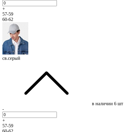
+
57-59
60-62
св.серый
в наличии
6 шт
-
+
57-59
60-62