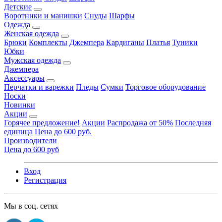
Детские
Воротники и манишки
Снуды
Шарфы
Одежда
Женская одежда
Брюки
Комплекты
Джемпера
Кардиганы
Платья
Туники
Юбки
Мужская одежда
Джемпера
Аксессуары
Перчатки и варежки
Пледы
Сумки
Торговое оборудование
Носки
Новинки
Акции
Горячее предложение!
Акции
Распродажа от 50%
Последняя
единица
Цена до 600 руб.
Производители
Цена до 600 руб
Вход
Регистрация
Мы в соц. сетях