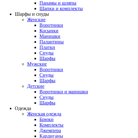
Панамы и шляпы
Шапки и комплекты
Шарфы и снуды
Женские
Воротники
Косынки
Манишки
Палантины
Платки
Снуды
Шарфы
Мужские
Воротники
Снуды
Шарфы
Детские
Воротники и манишки
Снуды
Шарфы
Одежда
Женская одежда
Брюки
Комплекты
Джемпера
Кардиганы