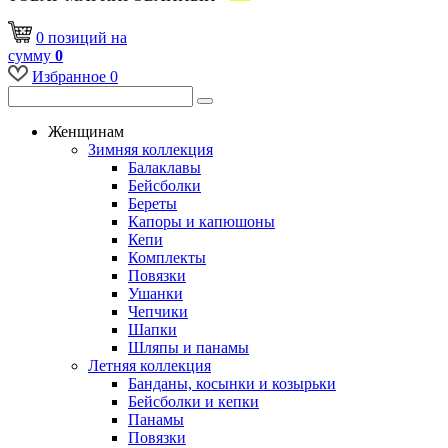
0
позиций
на
сумму
0
Избранное
0
Женщинам
Зимняя коллекция
Балаклавы
Бейсболки
Береты
Капоры и капюшоны
Кепи
Комплекты
Повязки
Ушанки
Чепчики
Шапки
Шляпы и панамы
Летняя коллекция
Банданы, косынки и козырьки
Бейсболки и кепки
Панамы
Повязки