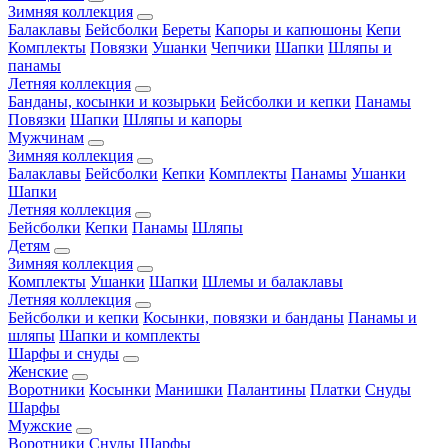
Зимняя коллекция
Балаклавы
Бейсболки
Береты
Капоры и капюшоны
Кепи
Комплекты
Повязки
Ушанки
Чепчики
Шапки
Шляпы и
панамы
Летняя коллекция
Банданы, косынки и козырьки
Бейсболки и кепки
Панамы
Повязки
Шапки
Шляпы и капоры
Мужчинам
Зимняя коллекция
Балаклавы
Бейсболки
Кепки
Комплекты
Панамы
Ушанки
Шапки
Летняя коллекция
Бейсболки
Кепки
Панамы
Шляпы
Детям
Зимняя коллекция
Комплекты
Ушанки
Шапки
Шлемы и балаклавы
Летняя коллекция
Бейсболки и кепки
Косынки, повязки и банданы
Панамы и
шляпы
Шапки и комплекты
Шарфы и снуды
Женские
Воротники
Косынки
Манишки
Палантины
Платки
Снуды
Шарфы
Мужские
Воротники
Снуды
Шарфы