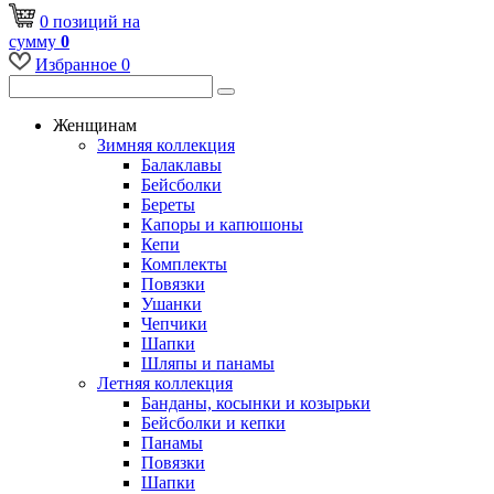
0
позиций
на
сумму
0
Избранное
0
Женщинам
Зимняя коллекция
Балаклавы
Бейсболки
Береты
Капоры и капюшоны
Кепи
Комплекты
Повязки
Ушанки
Чепчики
Шапки
Шляпы и панамы
Летняя коллекция
Банданы, косынки и козырьки
Бейсболки и кепки
Панамы
Повязки
Шапки