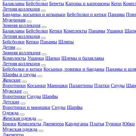
Балаклавы
Бейсболки
Береты
Капоры и капюшоны
Кепи
Комп
Летняя коллекция
Банданы, косынки и козырьки
Бейсболки и кепки
Панамы
Пов
Мужчинам
Зимняя коллекция
Балаклавы
Бейсболки
Кепки
Комплекты
Панамы
Ушанки
Шап
Летняя коллекция
Бейсболки
Кепки
Панамы
Шляпы
Детям
Зимняя коллекция
Комплекты
Ушанки
Шапки
Шлемы и балаклавы
Летняя коллекция
Бейсболки и кепки
Косынки, повязки и банданы
Панамы и шл
Шарфы и снуды
Женские
Воротники
Косынки
Манишки
Палантины
Платки
Снуды
Шар
Мужские
Воротники
Снуды
Шарфы
Детские
Воротники и манишки
Снуды
Шарфы
Одежда
Женская одежда
Брюки
Комплекты
Джемпера
Кардиганы
Платья
Туники
Юбки
Мужская одежда
Джемпера