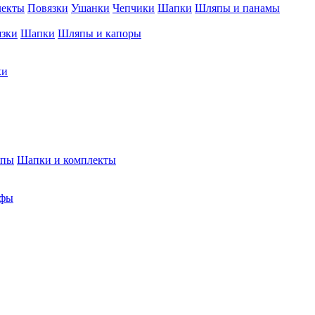
лекты
Повязки
Ушанки
Чепчики
Шапки
Шляпы и панамы
язки
Шапки
Шляпы и капоры
ки
япы
Шапки и комплекты
фы