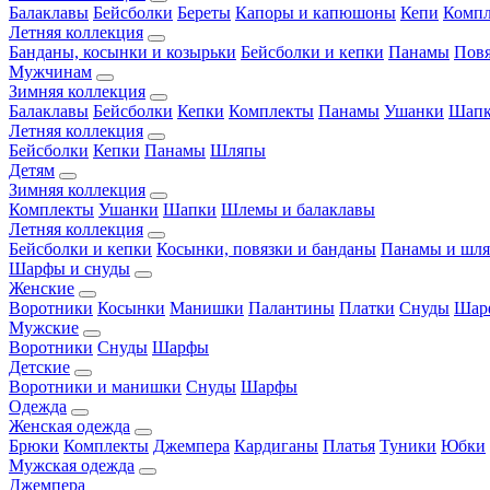
Балаклавы
Бейсболки
Береты
Капоры и капюшоны
Кепи
Комп
Летняя коллекция
Банданы, косынки и козырьки
Бейсболки и кепки
Панамы
Пов
Мужчинам
Зимняя коллекция
Балаклавы
Бейсболки
Кепки
Комплекты
Панамы
Ушанки
Шап
Летняя коллекция
Бейсболки
Кепки
Панамы
Шляпы
Детям
Зимняя коллекция
Комплекты
Ушанки
Шапки
Шлемы и балаклавы
Летняя коллекция
Бейсболки и кепки
Косынки, повязки и банданы
Панамы и шл
Шарфы и снуды
Женские
Воротники
Косынки
Манишки
Палантины
Платки
Снуды
Шар
Мужские
Воротники
Снуды
Шарфы
Детские
Воротники и манишки
Снуды
Шарфы
Одежда
Женская одежда
Брюки
Комплекты
Джемпера
Кардиганы
Платья
Туники
Юбки
Мужская одежда
Джемпера