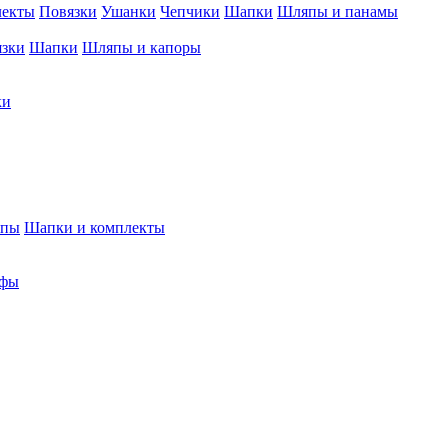
лекты
Повязки
Ушанки
Чепчики
Шапки
Шляпы и панамы
язки
Шапки
Шляпы и капоры
ки
япы
Шапки и комплекты
фы