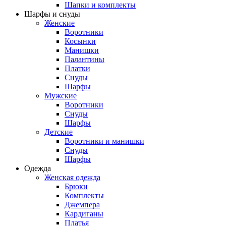
Шапки и комплекты
Шарфы и снуды
Женские
Воротники
Косынки
Манишки
Палантины
Платки
Снуды
Шарфы
Мужские
Воротники
Снуды
Шарфы
Детские
Воротники и манишки
Снуды
Шарфы
Одежда
Женская одежда
Брюки
Комплекты
Джемпера
Кардиганы
Платья