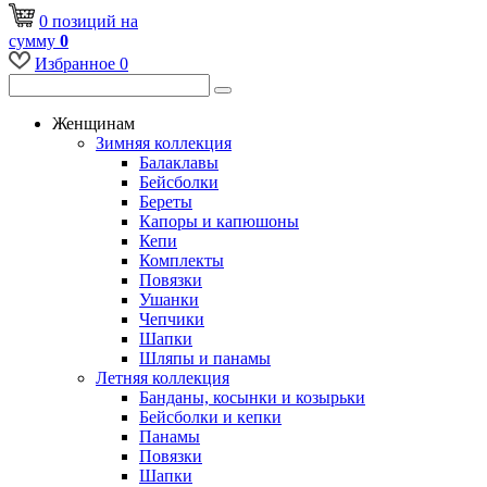
0
позиций
на
сумму
0
Избранное
0
Женщинам
Зимняя коллекция
Балаклавы
Бейсболки
Береты
Капоры и капюшоны
Кепи
Комплекты
Повязки
Ушанки
Чепчики
Шапки
Шляпы и панамы
Летняя коллекция
Банданы, косынки и козырьки
Бейсболки и кепки
Панамы
Повязки
Шапки