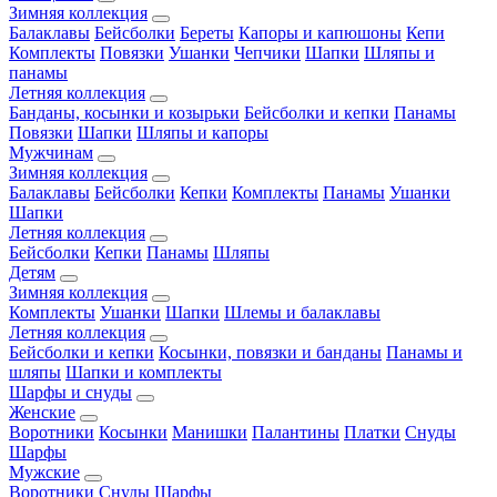
Зимняя коллекция
Балаклавы
Бейсболки
Береты
Капоры и капюшоны
Кепи
Комплекты
Повязки
Ушанки
Чепчики
Шапки
Шляпы и
панамы
Летняя коллекция
Банданы, косынки и козырьки
Бейсболки и кепки
Панамы
Повязки
Шапки
Шляпы и капоры
Мужчинам
Зимняя коллекция
Балаклавы
Бейсболки
Кепки
Комплекты
Панамы
Ушанки
Шапки
Летняя коллекция
Бейсболки
Кепки
Панамы
Шляпы
Детям
Зимняя коллекция
Комплекты
Ушанки
Шапки
Шлемы и балаклавы
Летняя коллекция
Бейсболки и кепки
Косынки, повязки и банданы
Панамы и
шляпы
Шапки и комплекты
Шарфы и снуды
Женские
Воротники
Косынки
Манишки
Палантины
Платки
Снуды
Шарфы
Мужские
Воротники
Снуды
Шарфы