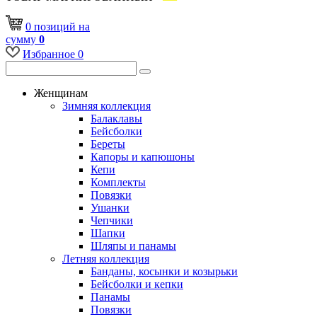
0
позиций
на
сумму
0
Избранное
0
Женщинам
Зимняя коллекция
Балаклавы
Бейсболки
Береты
Капоры и капюшоны
Кепи
Комплекты
Повязки
Ушанки
Чепчики
Шапки
Шляпы и панамы
Летняя коллекция
Банданы, косынки и козырьки
Бейсболки и кепки
Панамы
Повязки