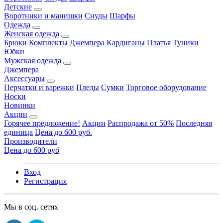
Детские
Воротники и манишки
Снуды
Шарфы
Одежда
Женская одежда
Брюки
Комплекты
Джемпера
Кардиганы
Платья
Туники
Юбки
Мужская одежда
Джемпера
Аксессуары
Перчатки и варежки
Пледы
Сумки
Торговое оборудование
Носки
Новинки
Акции
Горячее предложение!
Акции
Распродажа от 50%
Последняя
единица
Цена до 600 руб.
Производители
Цена до 600 руб
Вход
Регистрация
Мы в соц. сетях