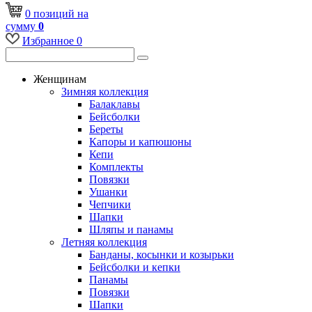
0
позиций
на
сумму
0
Избранное
0
Женщинам
Зимняя коллекция
Балаклавы
Бейсболки
Береты
Капоры и капюшоны
Кепи
Комплекты
Повязки
Ушанки
Чепчики
Шапки
Шляпы и панамы
Летняя коллекция
Банданы, косынки и козырьки
Бейсболки и кепки
Панамы
Повязки
Шапки