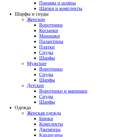
Панамы и шляпы
Шапки и комплекты
Шарфы и снуды
Женские
Воротники
Косынки
Манишки
Палантины
Платки
Снуды
Шарфы
Мужские
Воротники
Снуды
Шарфы
Детские
Воротники и манишки
Снуды
Шарфы
Одежда
Женская одежда
Брюки
Комплекты
Джемпера
Кардиганы