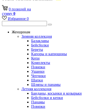
0
позиций
на
сумму
0
Избранное
0
Женщинам
Зимняя коллекция
Балаклавы
Бейсболки
Береты
Капоры и капюшоны
Кепи
Комплекты
Повязки
Ушанки
Чепчики
Шапки
Шляпы и панамы
Летняя коллекция
Банданы, косынки и козырьки
Бейсболки и кепки
Панамы
Повязки