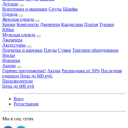
Детские
Воротники и манишки
Снуды
Шарфы
Одежда
Женская одежда
Брюки
Комплекты
Джемпера
Кардиганы
Платья
Туники
Юбки
Мужская одежда
Джемпера
Аксессуары
Перчатки и варежки
Пледы
Сумки
Торговое оборудование
Носки
Новинки
Акции
Горячее предложение!
Акции
Распродажа от 50%
Последняя
единица
Цена до 600 руб.
Производители
Цена до 600 руб
Вход
Регистрация
Мы в соц. сетях