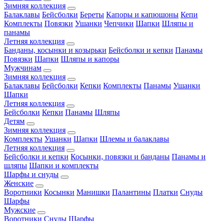
Зимняя коллекция
Балаклавы
Бейсболки
Береты
Капоры и капюшоны
Кепи
Комплекты
Повязки
Ушанки
Чепчики
Шапки
Шляпы и
панамы
Летняя коллекция
Банданы, косынки и козырьки
Бейсболки и кепки
Панамы
Повязки
Шапки
Шляпы и капоры
Мужчинам
Зимняя коллекция
Балаклавы
Бейсболки
Кепки
Комплекты
Панамы
Ушанки
Шапки
Летняя коллекция
Бейсболки
Кепки
Панамы
Шляпы
Детям
Зимняя коллекция
Комплекты
Ушанки
Шапки
Шлемы и балаклавы
Летняя коллекция
Бейсболки и кепки
Косынки, повязки и банданы
Панамы и
шляпы
Шапки и комплекты
Шарфы и снуды
Женские
Воротники
Косынки
Манишки
Палантины
Платки
Снуды
Шарфы
Мужские
Воротники
Снуды
Шарфы