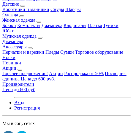
Детские
Воротники и манишки
Снуды
Шарфы
Одежда
Женская одежда
Брюки
Комплекты
Джемпера
Кардиганы
Платья
Туники
Юбки
Мужская одежда
Джемпера
Аксессуары
Перчатки и варежки
Пледы
Сумки
Торговое оборудование
Носки
Новинки
Акции
Горячее предложение!
Акции
Распродажа от 50%
Последняя
единица
Цена до 600 руб.
Производители
Цена до 600 руб
Вход
Регистрация
Мы в соц. сетях