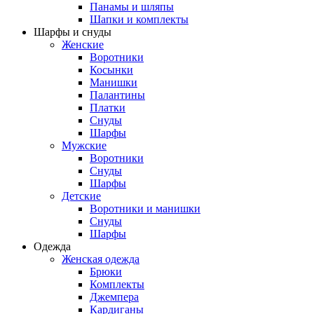
Панамы и шляпы
Шапки и комплекты
Шарфы и снуды
Женские
Воротники
Косынки
Манишки
Палантины
Платки
Снуды
Шарфы
Мужские
Воротники
Снуды
Шарфы
Детские
Воротники и манишки
Снуды
Шарфы
Одежда
Женская одежда
Брюки
Комплекты
Джемпера
Кардиганы