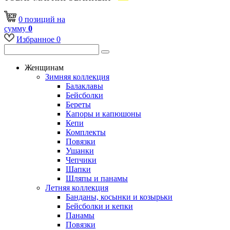
0
позиций
на
сумму
0
Избранное
0
Женщинам
Зимняя коллекция
Балаклавы
Бейсболки
Береты
Капоры и капюшоны
Кепи
Комплекты
Повязки
Ушанки
Чепчики
Шапки
Шляпы и панамы
Летняя коллекция
Банданы, косынки и козырьки
Бейсболки и кепки
Панамы
Повязки