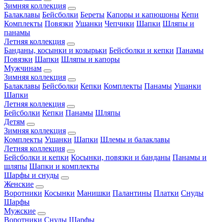
Зимняя коллекция
Балаклавы
Бейсболки
Береты
Капоры и капюшоны
Кепи
Комплекты
Повязки
Ушанки
Чепчики
Шапки
Шляпы и
панамы
Летняя коллекция
Банданы, косынки и козырьки
Бейсболки и кепки
Панамы
Повязки
Шапки
Шляпы и капоры
Мужчинам
Зимняя коллекция
Балаклавы
Бейсболки
Кепки
Комплекты
Панамы
Ушанки
Шапки
Летняя коллекция
Бейсболки
Кепки
Панамы
Шляпы
Детям
Зимняя коллекция
Комплекты
Ушанки
Шапки
Шлемы и балаклавы
Летняя коллекция
Бейсболки и кепки
Косынки, повязки и банданы
Панамы и
шляпы
Шапки и комплекты
Шарфы и снуды
Женские
Воротники
Косынки
Манишки
Палантины
Платки
Снуды
Шарфы
Мужские
Воротники
Снуды
Шарфы