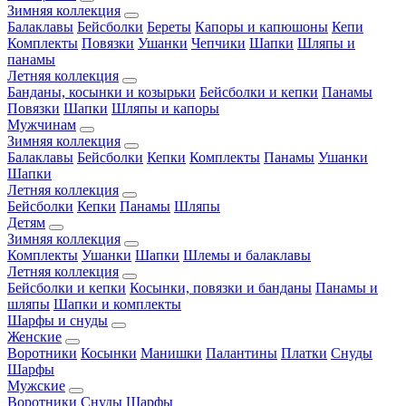
Зимняя коллекция
Балаклавы
Бейсболки
Береты
Капоры и капюшоны
Кепи
Комплекты
Повязки
Ушанки
Чепчики
Шапки
Шляпы и
панамы
Летняя коллекция
Банданы, косынки и козырьки
Бейсболки и кепки
Панамы
Повязки
Шапки
Шляпы и капоры
Мужчинам
Зимняя коллекция
Балаклавы
Бейсболки
Кепки
Комплекты
Панамы
Ушанки
Шапки
Летняя коллекция
Бейсболки
Кепки
Панамы
Шляпы
Детям
Зимняя коллекция
Комплекты
Ушанки
Шапки
Шлемы и балаклавы
Летняя коллекция
Бейсболки и кепки
Косынки, повязки и банданы
Панамы и
шляпы
Шапки и комплекты
Шарфы и снуды
Женские
Воротники
Косынки
Манишки
Палантины
Платки
Снуды
Шарфы
Мужские
Воротники
Снуды
Шарфы