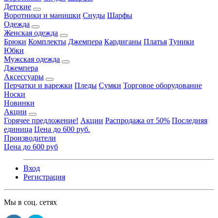
Детские
Воротники и манишки
Снуды
Шарфы
Одежда
Женская одежда
Брюки
Комплекты
Джемпера
Кардиганы
Платья
Туники
Юбки
Мужская одежда
Джемпера
Аксессуары
Перчатки и варежки
Пледы
Сумки
Торговое оборудование
Носки
Новинки
Акции
Горячее предложение!
Акции
Распродажа от 50%
Последняя
единица
Цена до 600 руб.
Производители
Цена до 600 руб
Вход
Регистрация
Мы в соц. сетях