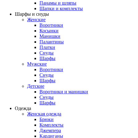
Панамы и шляпы
Шапки и комплекты
Шарфы и снуды
Женские
Воротники
Косынки
Манишки
Палантины
Платки
Снуды
Шарфы
Мужские
Воротники
Снуды
Шарфы
Детские
Воротники и манишки
Снуды
Шарфы
Одежда
Женская одежда
Брюки
Комплекты
Джемпера
Кардиганы