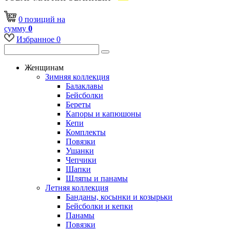
0
позиций
на
сумму
0
Избранное
0
Женщинам
Зимняя коллекция
Балаклавы
Бейсболки
Береты
Капоры и капюшоны
Кепи
Комплекты
Повязки
Ушанки
Чепчики
Шапки
Шляпы и панамы
Летняя коллекция
Банданы, косынки и козырьки
Бейсболки и кепки
Панамы
Повязки