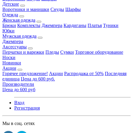
Детские
Воротники и манишки
Снуды
Шарфы
Одежда
Женская одежда
Брюки
Комплекты
Джемпера
Кардиганы
Платья
Туники
Юбки
Мужская одежда
Джемпера
Аксессуары
Перчатки и варежки
Пледы
Сумки
Торговое оборудование
Носки
Новинки
Акции
Горячее предложение!
Акции
Распродажа от 50%
Последняя
единица
Цена до 600 руб.
Производители
Цена до 600 руб
Вход
Регистрация
Мы в соц. сетях