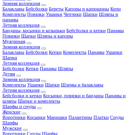
Зимняя коллекция
Балаклавы
Бейсболки
Береты
Капоры и капюшоны
Кепи
Комплекты
Повязки
Ушанки
Чепчики
Шапки
Шляпы и
панамы
Летняя коллекция
Банданы, косынки и козырьки
Бейсболки и кепки
Панамы
Повязки
Шапки
Шляпы и капоры
Мужчинам
Зимняя коллекция
Балаклавы
Бейсболки
Кепки
Комплекты
Панамы
Ушанки
Шапки
Летняя коллекция
Бейсболки
Кепки
Панамы
Шляпы
Детям
Зимняя коллекция
Комплекты
Ушанки
Шапки
Шлемы и балаклавы
Летняя коллекция
Бейсболки и кепки
Косынки, повязки и банданы
Панамы и
шляпы
Шапки и комплекты
Шарфы и снуды
Женские
Воротники
Косынки
Манишки
Палантины
Платки
Снуды
Шарфы
Мужские
Воротники
Снуды
Шарфы