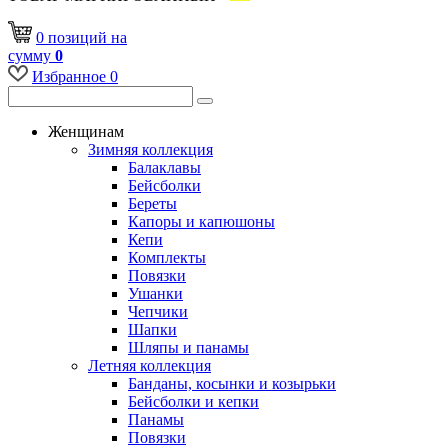
0
позиций
на
сумму
0
Избранное
0
Женщинам
Зимняя коллекция
Балаклавы
Бейсболки
Береты
Капоры и капюшоны
Кепи
Комплекты
Повязки
Ушанки
Чепчики
Шапки
Шляпы и панамы
Летняя коллекция
Банданы, косынки и козырьки
Бейсболки и кепки
Панамы
Повязки