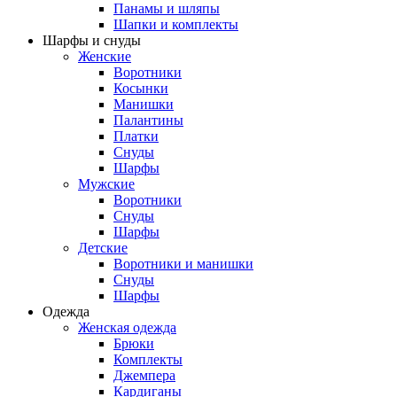
Панамы и шляпы
Шапки и комплекты
Шарфы и снуды
Женские
Воротники
Косынки
Манишки
Палантины
Платки
Снуды
Шарфы
Мужские
Воротники
Снуды
Шарфы
Детские
Воротники и манишки
Снуды
Шарфы
Одежда
Женская одежда
Брюки
Комплекты
Джемпера
Кардиганы