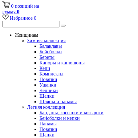
0
позиций
на
сумму
0
Избранное
0
Женщинам
Зимняя коллекция
Балаклавы
Бейсболки
Береты
Капоры и капюшоны
Кепи
Комплекты
Повязки
Ушанки
Чепчики
Шапки
Шляпы и панамы
Летняя коллекция
Банданы, косынки и козырьки
Бейсболки и кепки
Панамы
Повязки
Шапки