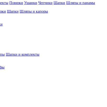
лекты
Повязки
Ушанки
Чепчики
Шапки
Шляпы и панамы
язки
Шапки
Шляпы и капоры
ки
япы
Шапки и комплекты
фы