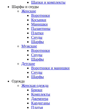
Шапки и комплекты
Шарфы и снуды
Женские
Воротники
Косынки
Манишки
Палантины
Платки
Снуды
Шарфы
Мужские
Воротники
Снуды
Шарфы
Детские
Воротники и манишки
Снуды
Шарфы
Одежда
Женская одежда
Брюки
Комплекты
Джемпера
Кардиганы
Платья