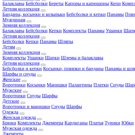
Балаклавы
Бейсболки
Береты
Капоры и капюшоны
Кепи
Комп
Летняя коллекция
Банданы, косынки и козырьки
Бейсболки и кепки
Панамы
Пов
Мужчинам
Зимняя коллекция
Балаклавы
Бейсболки
Кепки
Комплекты
Панамы
Ушанки
Шап
Летняя коллекция
Бейсболки
Кепки
Панамы
Шляпы
Детям
Зимняя коллекция
Комплекты
Ушанки
Шапки
Шлемы и балаклавы
Летняя коллекция
Бейсболки и кепки
Косынки, повязки и банданы
Панамы и шл
Шарфы и снуды
Женские
Воротники
Косынки
Манишки
Палантины
Платки
Снуды
Шар
Мужские
Воротники
Снуды
Шарфы
Детские
Воротники и манишки
Снуды
Шарфы
Одежда
Женская одежда
Брюки
Комплекты
Джемпера
Кардиганы
Платья
Туники
Юбки
Мужская одежда
Джемпера