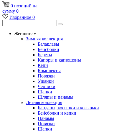
0
позиций
на
сумму
0
Избранное
0
Женщинам
Зимняя коллекция
Балаклавы
Бейсболки
Береты
Капоры и капюшоны
Кепи
Комплекты
Повязки
Ушанки
Чепчики
Шапки
Шляпы и панамы
Летняя коллекция
Банданы, косынки и козырьки
Бейсболки и кепки
Панамы
Повязки
Шапки