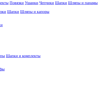
лекты
Повязки
Ушанки
Чепчики
Шапки
Шляпы и панамы
язки
Шапки
Шляпы и капоры
ки
япы
Шапки и комплекты
фы