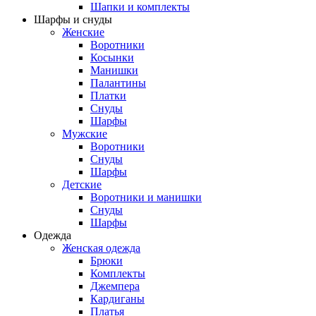
Шапки и комплекты
Шарфы и снуды
Женские
Воротники
Косынки
Манишки
Палантины
Платки
Снуды
Шарфы
Мужские
Воротники
Снуды
Шарфы
Детские
Воротники и манишки
Снуды
Шарфы
Одежда
Женская одежда
Брюки
Комплекты
Джемпера
Кардиганы
Платья