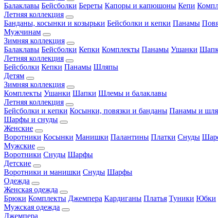
Балаклавы
Бейсболки
Береты
Капоры и капюшоны
Кепи
Комп
Летняя коллекция
Банданы, косынки и козырьки
Бейсболки и кепки
Панамы
Пов
Мужчинам
Зимняя коллекция
Балаклавы
Бейсболки
Кепки
Комплекты
Панамы
Ушанки
Шап
Летняя коллекция
Бейсболки
Кепки
Панамы
Шляпы
Детям
Зимняя коллекция
Комплекты
Ушанки
Шапки
Шлемы и балаклавы
Летняя коллекция
Бейсболки и кепки
Косынки, повязки и банданы
Панамы и шл
Шарфы и снуды
Женские
Воротники
Косынки
Манишки
Палантины
Платки
Снуды
Шар
Мужские
Воротники
Снуды
Шарфы
Детские
Воротники и манишки
Снуды
Шарфы
Одежда
Женская одежда
Брюки
Комплекты
Джемпера
Кардиганы
Платья
Туники
Юбки
Мужская одежда
Джемпера