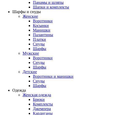
Панамы и шляпы
Шапки и комплекты
Шарфы и снуды
Женские
Воротники
Косынки
Манишки
Палантины
Платки
Снуды
Шарфы
Мужские
Воротники
Снуды
Шарфы
Детские
Воротники и манишки
Снуды
Шарфы
Одежда
Женская одежда
Брюки
Комплекты
Джемпера
Кардиганы