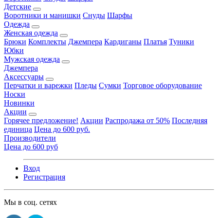
Детские
Воротники и манишки
Снуды
Шарфы
Одежда
Женская одежда
Брюки
Комплекты
Джемпера
Кардиганы
Платья
Туники
Юбки
Мужская одежда
Джемпера
Аксессуары
Перчатки и варежки
Пледы
Сумки
Торговое оборудование
Носки
Новинки
Акции
Горячее предложение!
Акции
Распродажа от 50%
Последняя
единица
Цена до 600 руб.
Производители
Цена до 600 руб
Вход
Регистрация
Мы в соц. сетях