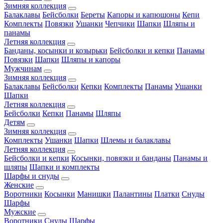
Зимняя коллекция
Балаклавы
Бейсболки
Береты
Капоры и капюшоны
Кепи
Комплекты
Повязки
Ушанки
Чепчики
Шапки
Шляпы и
панамы
Летняя коллекция
Банданы, косынки и козырьки
Бейсболки и кепки
Панамы
Повязки
Шапки
Шляпы и капоры
Мужчинам
Зимняя коллекция
Балаклавы
Бейсболки
Кепки
Комплекты
Панамы
Ушанки
Шапки
Летняя коллекция
Бейсболки
Кепки
Панамы
Шляпы
Детям
Зимняя коллекция
Комплекты
Ушанки
Шапки
Шлемы и балаклавы
Летняя коллекция
Бейсболки и кепки
Косынки, повязки и банданы
Панамы и
шляпы
Шапки и комплекты
Шарфы и снуды
Женские
Воротники
Косынки
Манишки
Палантины
Платки
Снуды
Шарфы
Мужские
Воротники
Снуды
Шарфы