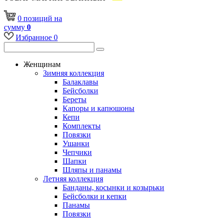
0
позиций
на
сумму
0
Избранное
0
Женщинам
Зимняя коллекция
Балаклавы
Бейсболки
Береты
Капоры и капюшоны
Кепи
Комплекты
Повязки
Ушанки
Чепчики
Шапки
Шляпы и панамы
Летняя коллекция
Банданы, косынки и козырьки
Бейсболки и кепки
Панамы
Повязки