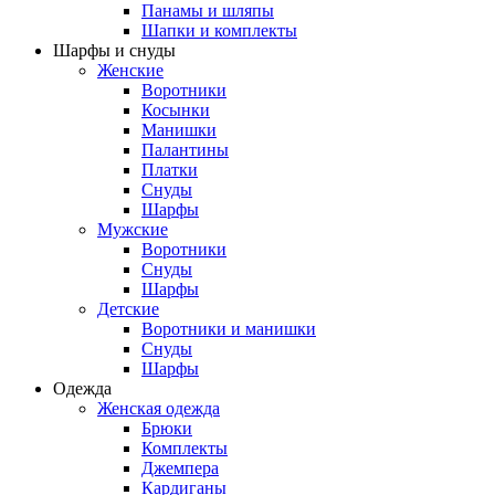
Панамы и шляпы
Шапки и комплекты
Шарфы и снуды
Женские
Воротники
Косынки
Манишки
Палантины
Платки
Снуды
Шарфы
Мужские
Воротники
Снуды
Шарфы
Детские
Воротники и манишки
Снуды
Шарфы
Одежда
Женская одежда
Брюки
Комплекты
Джемпера
Кардиганы