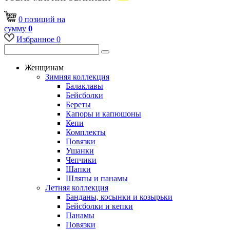
0
позиций
на
сумму
0
Избранное
0
Женщинам
Зимняя коллекция
Балаклавы
Бейсболки
Береты
Капоры и капюшоны
Кепи
Комплекты
Повязки
Ушанки
Чепчики
Шапки
Шляпы и панамы
Летняя коллекция
Банданы, косынки и козырьки
Бейсболки и кепки
Панамы
Повязки