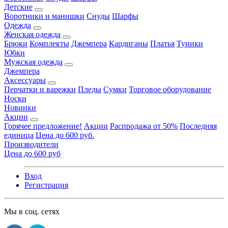
Детские
Воротники и манишки
Снуды
Шарфы
Одежда
Женская одежда
Брюки
Комплекты
Джемпера
Кардиганы
Платья
Туники
Юбки
Мужская одежда
Джемпера
Аксессуары
Перчатки и варежки
Пледы
Сумки
Торговое оборудование
Носки
Новинки
Акции
Горячее предложение!
Акции
Распродажа от 50%
Последняя
единица
Цена до 600 руб.
Производители
Цена до 600 руб
Вход
Регистрация
Мы в соц. сетях