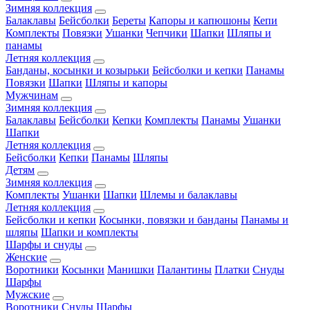
Зимняя коллекция
Балаклавы
Бейсболки
Береты
Капоры и капюшоны
Кепи
Комплекты
Повязки
Ушанки
Чепчики
Шапки
Шляпы и
панамы
Летняя коллекция
Банданы, косынки и козырьки
Бейсболки и кепки
Панамы
Повязки
Шапки
Шляпы и капоры
Мужчинам
Зимняя коллекция
Балаклавы
Бейсболки
Кепки
Комплекты
Панамы
Ушанки
Шапки
Летняя коллекция
Бейсболки
Кепки
Панамы
Шляпы
Детям
Зимняя коллекция
Комплекты
Ушанки
Шапки
Шлемы и балаклавы
Летняя коллекция
Бейсболки и кепки
Косынки, повязки и банданы
Панамы и
шляпы
Шапки и комплекты
Шарфы и снуды
Женские
Воротники
Косынки
Манишки
Палантины
Платки
Снуды
Шарфы
Мужские
Воротники
Снуды
Шарфы