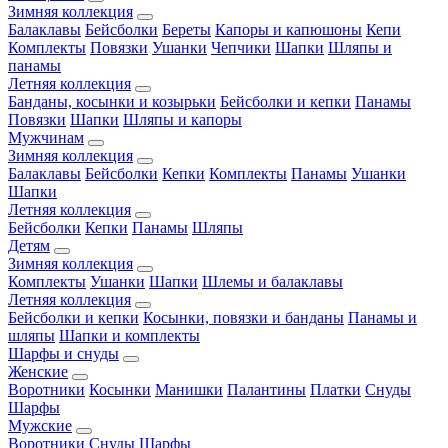
Зимняя коллекция
Балаклавы
Бейсболки
Береты
Капоры и капюшоны
Кепи
Комплекты
Повязки
Ушанки
Чепчики
Шапки
Шляпы и
панамы
Летняя коллекция
Банданы, косынки и козырьки
Бейсболки и кепки
Панамы
Повязки
Шапки
Шляпы и капоры
Мужчинам
Зимняя коллекция
Балаклавы
Бейсболки
Кепки
Комплекты
Панамы
Ушанки
Шапки
Летняя коллекция
Бейсболки
Кепки
Панамы
Шляпы
Детям
Зимняя коллекция
Комплекты
Ушанки
Шапки
Шлемы и балаклавы
Летняя коллекция
Бейсболки и кепки
Косынки, повязки и банданы
Панамы и
шляпы
Шапки и комплекты
Шарфы и снуды
Женские
Воротники
Косынки
Манишки
Палантины
Платки
Снуды
Шарфы
Мужские
Воротники
Снуды
Шарфы