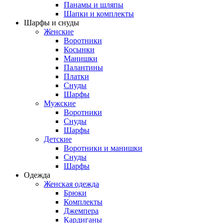
Панамы и шляпы
Шапки и комплекты
Шарфы и снуды
Женские
Воротники
Косынки
Манишки
Палантины
Платки
Снуды
Шарфы
Мужские
Воротники
Снуды
Шарфы
Детские
Воротники и манишки
Снуды
Шарфы
Одежда
Женская одежда
Брюки
Комплекты
Джемпера
Кардиганы