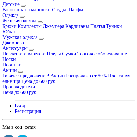
Детские
Воротники и манишки
Снуды
Шарфы
Одежда
Женская одежда
Брюки
Комплекты
Джемпера
Кардиганы
Платья
Туники
Юбки
Мужская одежда
Джемпера
Аксессуары
Перчатки и варежки
Пледы
Сумки
Торговое оборудование
Носки
Новинки
Акции
Горячее предложение!
Акции
Распродажа от 50%
Последняя
единица
Цена до 600 руб.
Производители
Цена до 600 руб
Вход
Регистрация
Мы в соц. сетях