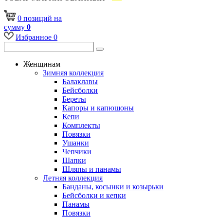
0
позиций
на
сумму
0
Избранное
0
Женщинам
Зимняя коллекция
Балаклавы
Бейсболки
Береты
Капоры и капюшоны
Кепи
Комплекты
Повязки
Ушанки
Чепчики
Шапки
Шляпы и панамы
Летняя коллекция
Банданы, косынки и козырьки
Бейсболки и кепки
Панамы
Повязки