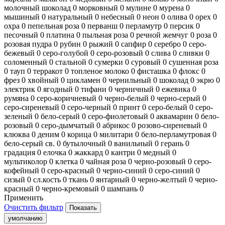
молочный шоколад
0
морковный
0
мулине
0
мурена
0
мышиный
0
натуральный
0
небесный
0
неон
0
олива
0
орех
0
охра
0
пепельная роза
0
перванш
0
перламутр
0
персик
0
песочный
0
платина
0
пыльная роза
0
речной жемчуг
0
роза
0
розовая пудра
0
рубин
0
рыжий
0
сапфир
0
серебро
0
серо-
бежевый
0
серо-голубой
0
серо-розовый
0
слива
0
сливки
0
соломенный
0
стальной
0
сумерки
0
суровый
0
сушенная роза
0
тауп
0
терракот
0
топленое молоко
0
фисташка
0
флокс
0
фрез
0
хвойный
0
цикламен
0
чернильный
0
шоколад
0
экрю
0
электрик
0
ягодный
0
тифани
0
черничный
0
ежевика
0
румяна
0
серо-коричневый
0
черно-белый
0
черно-серый
0
серо-сиреневый
0
серо-черный
0
принт
0
серо-белый
0
серо-
зеленый
0
бело-серый
0
серо-фиолетовый
0
аквамарин
0
бело-
розовый
0
серо-дымчатый
0
абрикос
0
розово-сиреневый
0
клюква
0
деним
0
корица
0
милитари
0
бело-перламутровая
0
бело-серый св.
0
бутылочный
0
ванильный
0
герань
0
градация
0
елочка
0
жаккард
0
кантри
0
медный
0
мультиколор
0
клетка
0
чайная роза
0
черно-розовый
0
серо-
кофейный
0
серо-красный
0
черно-синий
0
серо-синий
0
сизый
0
сл.кость
0
ткань
0
янтарный
0
черно-желтый
0
черно-
красный
0
черно-кремовый
0
шампань
0
Применить
Очистить фильтр
умолчанию