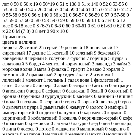
лет
0
50
0
50 x 19
0
50*19
0
51 x 138
0
51 х 140
0
52
0
53-55
0
53-56
0
54
0
54 х 26
0
54-57
0
54-59
0
54-61
0
55
0
55-56
0
55-57
0
55-58
0
56
0
56 х 140
0
56 х 21
0
56-57
0
56-59
0
57
0
57-58
0
57-59
0
57-60
0
58
0
58-59
0
59
0
59-60
0
59-61
0
6 лет
0
6-12
мес
0
6-18 мес
0
S (6-7)
0
6-8
0
60
0
60-61
0
61
0
61-63
0
62
0
62
х 22
0
M (7-8)
0
8 лет
0
90 x 10
0
Применить
цвета в наличии
бирюза
28
синий
25
серый
19
розовый
18
пепельный
17
сиреневый
17
джинс
11
желтый
10
зеленый
9
бежевый
8
канарейка
8
черный
8
голубой
7
фуксия
7
горчица
5
пудра
5
салатовый
5
бордо
4
ментол
4
коричневый
3
лаванда
3
лайм
3
морская волна
3
мята
3
фиалка
3
графит
2
какао
2
коралл
2
лимонный
2
оранжевый
2
орхидея
2
хаки
2
изумруд
1
лиловый
1
малахит
1
полынь
1
талая вода
1
фиолетовый
1
camel
0
азалия
0
айсберг
0
алый
0
амарант
0
ангора
0
антрацит
0
апельсин
0
астра
0
асфальт
0
баклажан
0
белый
0
болотный
0
бронза
0
брусника
0
бургундский
0
василек
0
винный
0
вишня
0
вода
0
гвоздика
0
георгин
0
горох
0
горький шоколад
0
гроза
0
дымчатая пудра
0
дымчатый
0
жемчуг
0
золото
0
имбирь
0
императорский
0
индиго
0
капучино
0
карамель
0
кармин
0
кирпичный
0
кобальтовый
0
ковыль
0
коричнево-серый
0
кофе
0
красный
0
кремовый
0
лагуна
0
лазурь
0
лёд
0
лён
0
леопард
0
липа
0
лосось
0
лотос
0
маджента
0
малиновый
0
маренго
0
марсала
0
махагон
0
медовый
0
меланж
0
мокко
0
молочный
0