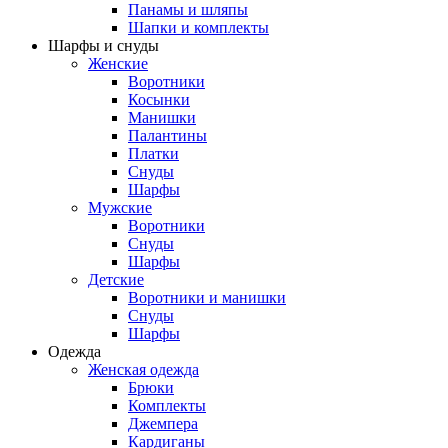
Панамы и шляпы
Шапки и комплекты
Шарфы и снуды
Женские
Воротники
Косынки
Манишки
Палантины
Платки
Снуды
Шарфы
Мужские
Воротники
Снуды
Шарфы
Детские
Воротники и манишки
Снуды
Шарфы
Одежда
Женская одежда
Брюки
Комплекты
Джемпера
Кардиганы