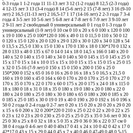
0-3 года
1
1-2 года
11
11-13 лет
3
12 (1-2 года)
8
12,5 (2-3 года)
4
12-15 лет
3
13 (3-4 года)
8
14 (5-6 лет)
2
15 (7-8 лет)
3
16 (9-10
лет)
2
16,5 (11-13 лет)
2
16,5-17
1
17 (14-16 лет)
2
2-3 года
7
3-4
года
4
3-5 лет
10
5-6 лет
5
6-8 лет
4
7-8 лет
6
7-9 лет
3
9-10 лет
2
9-11 лет
2
свободный
0
универсальный
0
1 год
0
1-3 года
0
универсальный (1-9 лет)
0
10 см
0
10 х 20 х 6
0
100 x 120
0
100
x 19
0
100 x 25
0
100*120
0
106 x 49
0
11
0
11,5
0
110 х 50
0
12
0
120 х 15
0
120 х 20
0
120 х 29
0
120 х 30
0
120 х 34
0
128 х 54
0
13,5 x 25,5
0
130 х 15
0
130 х 170
0
130 х 18
0
130*170
0
132 х
28
0
133 х 48
0
135 x 67
0
14
0
14 x 18
0
14,5 x 166
0
140 x 20
0
140 x 52
0
140 х 15
0
140 х 34
0
140 х 50
0
145 x 15
0
145 х 25
0
15 x 17
0
15 х 14 х 10
0
15 х 15 х 10
0
15 х 15 х 15
0
15 х 25
0
15
х 32
0
15-16 (7-9 лет)
0
150 х 15
0
150 х 200
0
150 х 25
0
150*200
0
152 х 65
0
16
0
16 x 26
0
16 х 18 х 5
0
16,5 х 21,5
0
160 x 19
0
160 х 45
0
164 x 60
0
170 x 20
0
170 x 25
0
170 x 27
0
170 x 35
0
170 х 22
0
170 х 60
0
175 х 20
0
175 х 24
0
18 x 115
0
18 x 180
0
18 x 31
0
18 x 35
0
180 x 19
0
180 x 20
0
180 x 22
0
180 x 24
0
180 x 25
0
180 x 30
0
180 x 65
0
180 х 200
0
185 х 20
0
185 х 25
0
185 х 30
0
19
0
19 x 40
0
190 x 20
0
192 x 16
0
196 x
50
0
2 года
0
2-4 года
0
2-7 лет
0
20 x 15
0
20 x 20
0
20 x 29
0
20
х 15 х 6
0
200 х 32
0
200*220
0
210 x 25
0
22
0
22 х 20
0
22 х 25
0
23 x 12
0
23 x 20
0
230 х 25
0
25 x 25
0
25 x 35
0
3-6 лет
0
30 x
25
0
30 х 25 х 8
0
32 х 18 х 5
0
35 x 29
0
36
0
36 x 22
0
37 см
0
38
0
4 года
0
4-6 лет
0
40
0
40x17
0
41 х 24 х 10
0
42
0
42 x 17
0
42*17
0
43 х 15 х 29
0
44
0
45 х 7 х 40
0
46
0
47-49
0
48
0
5-15