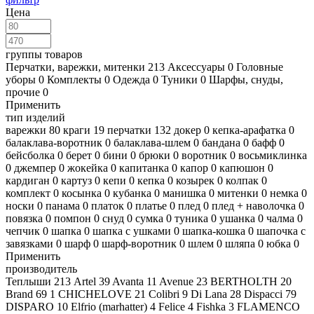
Цена
группы товаров
Перчатки, варежки, митенки
213
Аксессуары
0
Головные
уборы
0
Комплекты
0
Одежда
0
Туники
0
Шарфы, снуды,
прочие
0
Применить
тип изделий
варежки
80
краги
19
перчатки
132
докер
0
кепка-арафатка
0
балаклава-воротник
0
балаклава-шлем
0
бандана
0
бафф
0
бейсболка
0
берет
0
бини
0
брюки
0
воротник
0
восьмиклинка
0
джемпер
0
жокейка
0
капитанка
0
капор
0
капюшон
0
кардиган
0
картуз
0
кепи
0
кепка
0
козырек
0
колпак
0
комплект
0
косынка
0
кубанка
0
манишка
0
митенки
0
немка
0
носки
0
панама
0
платок
0
платье
0
плед
0
плед + наволочка
0
повязка
0
помпон
0
снуд
0
сумка
0
туника
0
ушанка
0
чалма
0
чепчик
0
шапка
0
шапка с ушками
0
шапка-кошка
0
шапочка с
завязками
0
шарф
0
шарф-воротник
0
шлем
0
шляпа
0
юбка
0
Применить
производитель
Теплыши
213
Artel
39
Avanta
11
Avenue
23
BERTHOLTH
20
Brand 69
1
CHICHELOVE
21
Colibri
9
Di Lana
28
Dispacci
79
DISPARO
10
Elfrio (marhatter)
4
Felice
4
Fishka
3
FLAMENCO