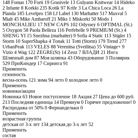
148
Fomas
170
Forti
19
Grasivele
13
Gulyann Knitwear
14
Hideko
2
Infante
8
Korkki
235
Kotik
97
Krife
3
La Chica Loca
26
La
Planda
185
Levelpro
158
Lf Label
130
Marhatter
517
Maxval
5
Mialt
45
Mike Ambaroff
21
Miks
1
Miskorki
50
Modo
1
MONCHALIEU
17
NEW CAPS
102
Odyssey
6
OPTIMAL (St.)
5
Oxygon
58
Paola Belleza
116
Perfebelle
9
PREMIUM (St.)
4
SHENG YI
15
Snezhna (marhatter)
9
Sofia
4
Static
113
Stigler
15
Storm
10
SuperShapka
4
Tonak
11
Totti (Storm)
179
Trend
277
UrbanPeak
113
VELES
88
Verenitsa (Svetlitsa)
55
Vintage+
9
Vizio
4
Wag
122
ZEGRE(St)
14
Zeoz
7
ВЛАДИ
21
Инга
Шляпный дом
87
Моя шляпка
43
Оборудование
3
Поляярик
529
ПриКиндер
17
Сиринга
91
Применить
сезонность
весна-осень
121
зима
94
лето
0
холодное лето
0
Применить
новинки/акции
Новинка
63
Новое поступление
18
Акция
27
Цена до 600 руб.
213
Последняя единица
14
Премиум
0
Горячее предложение!
0
Распродажа от 50%
0
Фернандельки
0
Применить
возрастная группа
детская от 3-х лет
134
детская до 3-х лет
52
Применить
состав