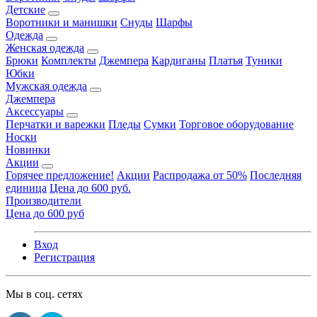
Детские
Воротники и манишки
Снуды
Шарфы
Одежда
Женская одежда
Брюки
Комплекты
Джемпера
Кардиганы
Платья
Туники
Юбки
Мужская одежда
Джемпера
Аксессуары
Перчатки и варежки
Пледы
Сумки
Торговое оборудование
Носки
Новинки
Акции
Горячее предложение!
Акции
Распродажа от 50%
Последняя
единица
Цена до 600 руб.
Производители
Цена до 600 руб
Вход
Регистрация
Мы в соц. сетях