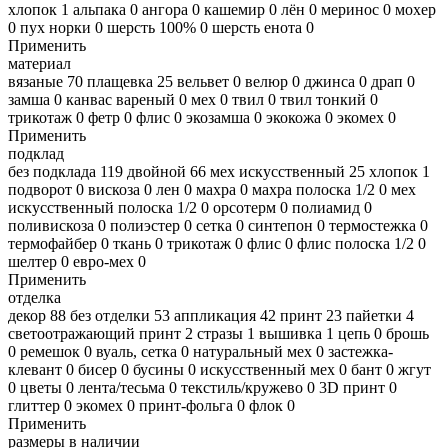
хлопок
1
альпака
0
ангора
0
кашемир
0
лён
0
меринос
0
мохер
0
пух норки
0
шерсть 100%
0
шерсть енота
0
Применить
материал
вязаные
70
плащевка
25
вельвет
0
велюр
0
джинса
0
драп
0
замша
0
канвас вареный
0
мех
0
твил
0
твил тонкий
0
трикотаж
0
фетр
0
флис
0
экозамша
0
экокожа
0
экомех
0
Применить
подклад
без подклада
119
двойной
66
мех искусственный
25
хлопок
1
подворот
0
вискоза
0
лен
0
махра
0
махра полоска 1/2
0
мех
искусственный полоска 1/2
0
орсотерм
0
полиамид
0
поливискоза
0
полиэстер
0
сетка
0
синтепон
0
термостежка
0
термофайбер
0
ткань
0
трикотаж
0
флис
0
флис полоска 1/2
0
шелтер
0
евро-мех
0
Применить
отделка
декор
88
без отделки
53
аппликация
42
принт
23
пайетки
4
светоотражающий принт
2
стразы
1
вышивка
1
цепь
0
брошь
0
ремешок
0
вуаль, сетка
0
натуральный мех
0
застежка-
клевант
0
бисер
0
бусины
0
искусственный мех
0
бант
0
жгут
0
цветы
0
лента/тесьма
0
текстиль/кружево
0
3D принт
0
глиттер
0
экомех
0
принт-фольга
0
флок
0
Применить
размеры в наличии