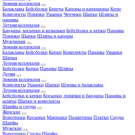
Зимняя коллекция
Балаклавы
Бейсболки
Береты
Капоры и капюшоны
Кепи
Комплекты
Повязки
Ушанки
Чепчики
Шапки
Шляпы и
панамы
Летняя коллекция
Банданы, косынки и козырьки
Бейсболки и кепки
Панамы
Повязки
Шапки
Шляпы и капоры
Мужчинам
Зимняя коллекция
Балаклавы
Бейсболки
Кепки
Комплекты
Панамы
Ушанки
Шапки
Летняя коллекция
Бейсболки
Кепки
Панамы
Шляпы
Детям
Зимняя коллекция
Комплекты
Ушанки
Шапки
Шлемы и балаклавы
Летняя коллекция
Бейсболки и кепки
Косынки, повязки и банданы
Панамы и
шляпы
Шапки и комплекты
Шарфы и снуды
Женские
Воротники
Косынки
Манишки
Палантины
Платки
Снуды
Шарфы
Мужские
Воротники
Снуды
Шарфы