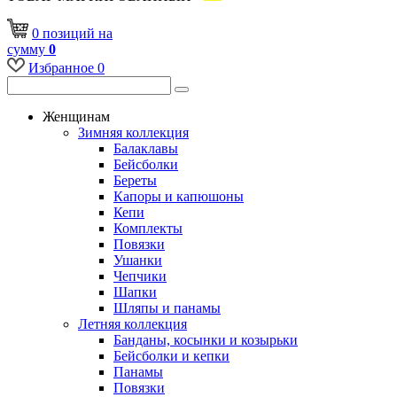
0
позиций
на
сумму
0
Избранное
0
Женщинам
Зимняя коллекция
Балаклавы
Бейсболки
Береты
Капоры и капюшоны
Кепи
Комплекты
Повязки
Ушанки
Чепчики
Шапки
Шляпы и панамы
Летняя коллекция
Банданы, косынки и козырьки
Бейсболки и кепки
Панамы
Повязки