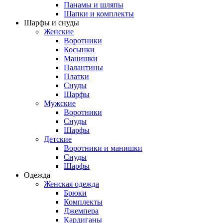
Панамы и шляпы
Шапки и комплекты
Шарфы и снуды
Женские
Воротники
Косынки
Манишки
Палантины
Платки
Снуды
Шарфы
Мужские
Воротники
Снуды
Шарфы
Детские
Воротники и манишки
Снуды
Шарфы
Одежда
Женская одежда
Брюки
Комплекты
Джемпера
Кардиганы