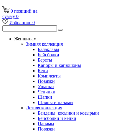
0
позиций
на
сумму
0
Избранное
0
Женщинам
Зимняя коллекция
Балаклавы
Бейсболки
Береты
Капоры и капюшоны
Кепи
Комплекты
Повязки
Ушанки
Чепчики
Шапки
Шляпы и панамы
Летняя коллекция
Банданы, косынки и козырьки
Бейсболки и кепки
Панамы
Повязки