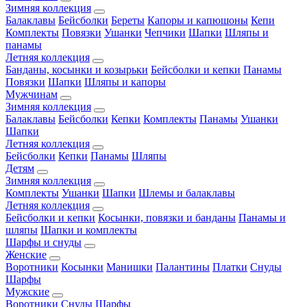
Зимняя коллекция
Балаклавы
Бейсболки
Береты
Капоры и капюшоны
Кепи
Комплекты
Повязки
Ушанки
Чепчики
Шапки
Шляпы и
панамы
Летняя коллекция
Банданы, косынки и козырьки
Бейсболки и кепки
Панамы
Повязки
Шапки
Шляпы и капоры
Мужчинам
Зимняя коллекция
Балаклавы
Бейсболки
Кепки
Комплекты
Панамы
Ушанки
Шапки
Летняя коллекция
Бейсболки
Кепки
Панамы
Шляпы
Детям
Зимняя коллекция
Комплекты
Ушанки
Шапки
Шлемы и балаклавы
Летняя коллекция
Бейсболки и кепки
Косынки, повязки и банданы
Панамы и
шляпы
Шапки и комплекты
Шарфы и снуды
Женские
Воротники
Косынки
Манишки
Палантины
Платки
Снуды
Шарфы
Мужские
Воротники
Снуды
Шарфы