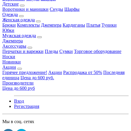
Детские
Воротники и манишки
Снуды
Шарфы
Одежда
Женская одежда
Брюки
Комплекты
Джемпера
Кардиганы
Платья
Туники
Юбки
Мужская одежда
Джемпера
Аксессуары
Перчатки и варежки
Пледы
Сумки
Торговое оборудование
Носки
Новинки
Акции
Горячее предложение!
Акции
Распродажа от 50%
Последняя
единица
Цена до 600 руб.
Производители
Цена до 600 руб
Вход
Регистрация
Мы в соц. сетях