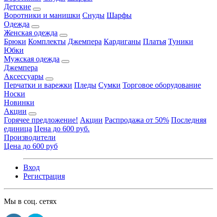
Детские
Воротники и манишки
Снуды
Шарфы
Одежда
Женская одежда
Брюки
Комплекты
Джемпера
Кардиганы
Платья
Туники
Юбки
Мужская одежда
Джемпера
Аксессуары
Перчатки и варежки
Пледы
Сумки
Торговое оборудование
Носки
Новинки
Акции
Горячее предложение!
Акции
Распродажа от 50%
Последняя
единица
Цена до 600 руб.
Производители
Цена до 600 руб
Вход
Регистрация
Мы в соц. сетях