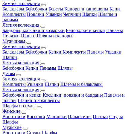
Зимняя коллекция
Балаклавы
Бейсболки
Береты
Капоры и капюшоны
Кепи
Комплекты
Повязки
Ушанки
Чепчики
Шапки
Шляпы и
панамы
Летняя коллекция
Банданы, косынки и козырьки
Бейсболки и кепки
Панамы
Повязки
Шапки
Шляпы и капоры
Мужчинам
Зимняя коллекция
Балаклавы
Бейсболки
Кепки
Комплекты
Панамы
Ушанки
Шапки
Летняя коллекция
Бейсболки
Кепки
Панамы
Шляпы
Детям
Зимняя коллекция
Комплекты
Ушанки
Шапки
Шлемы и балаклавы
Летняя коллекция
Бейсболки и кепки
Косынки, повязки и банданы
Панамы и
шляпы
Шапки и комплекты
Шарфы и снуды
Женские
Воротники
Косынки
Манишки
Палантины
Платки
Снуды
Шарфы
Мужские
Воротники
Снуды
Шарфы