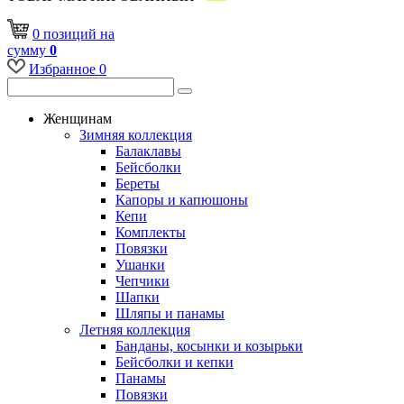
0
позиций
на
сумму
0
Избранное
0
Женщинам
Зимняя коллекция
Балаклавы
Бейсболки
Береты
Капоры и капюшоны
Кепи
Комплекты
Повязки
Ушанки
Чепчики
Шапки
Шляпы и панамы
Летняя коллекция
Банданы, косынки и козырьки
Бейсболки и кепки
Панамы
Повязки