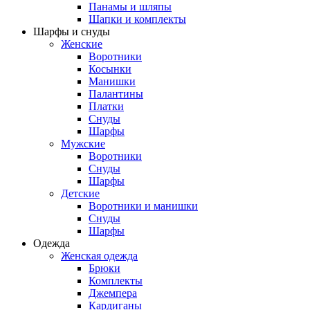
Панамы и шляпы
Шапки и комплекты
Шарфы и снуды
Женские
Воротники
Косынки
Манишки
Палантины
Платки
Снуды
Шарфы
Мужские
Воротники
Снуды
Шарфы
Детские
Воротники и манишки
Снуды
Шарфы
Одежда
Женская одежда
Брюки
Комплекты
Джемпера
Кардиганы