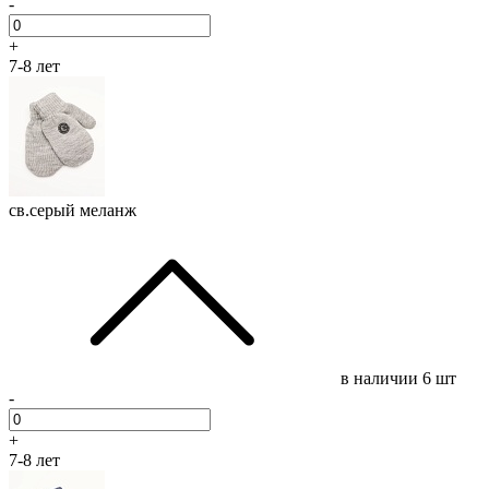
-
+
7-8 лет
св.серый меланж
в наличии
6 шт
-
+
7-8 лет