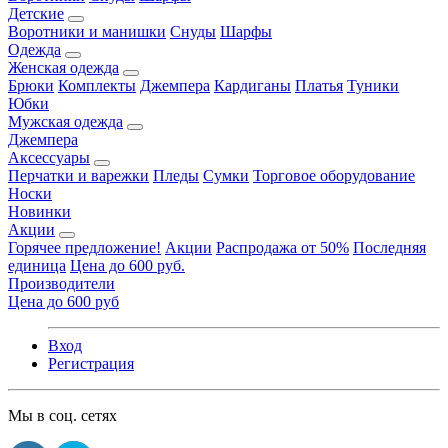
Детские
Воротники и манишки
Снуды
Шарфы
Одежда
Женская одежда
Брюки
Комплекты
Джемпера
Кардиганы
Платья
Туники
Юбки
Мужская одежда
Джемпера
Аксессуары
Перчатки и варежки
Пледы
Сумки
Торговое оборудование
Носки
Новинки
Акции
Горячее предложение!
Акции
Распродажа от 50%
Последняя
единица
Цена до 600 руб.
Производители
Цена до 600 руб
Вход
Регистрация
Мы в соц. сетях