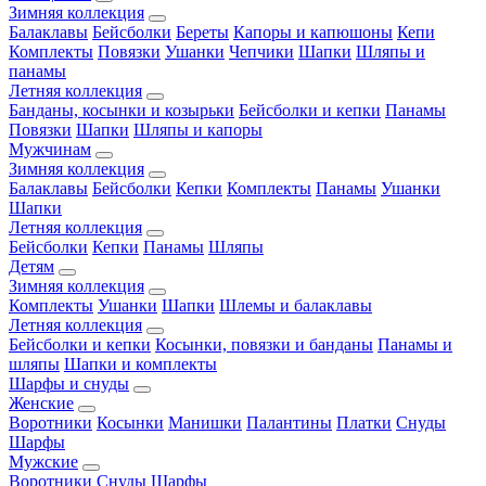
Зимняя коллекция
Балаклавы
Бейсболки
Береты
Капоры и капюшоны
Кепи
Комплекты
Повязки
Ушанки
Чепчики
Шапки
Шляпы и
панамы
Летняя коллекция
Банданы, косынки и козырьки
Бейсболки и кепки
Панамы
Повязки
Шапки
Шляпы и капоры
Мужчинам
Зимняя коллекция
Балаклавы
Бейсболки
Кепки
Комплекты
Панамы
Ушанки
Шапки
Летняя коллекция
Бейсболки
Кепки
Панамы
Шляпы
Детям
Зимняя коллекция
Комплекты
Ушанки
Шапки
Шлемы и балаклавы
Летняя коллекция
Бейсболки и кепки
Косынки, повязки и банданы
Панамы и
шляпы
Шапки и комплекты
Шарфы и снуды
Женские
Воротники
Косынки
Манишки
Палантины
Платки
Снуды
Шарфы
Мужские
Воротники
Снуды
Шарфы