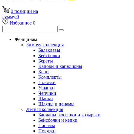
0
позиций
на
сумму
0
Избранное
0
Женщинам
Зимняя коллекция
Балаклавы
Бейсболки
Береты
Капоры и капюшоны
Кепи
Комплекты
Повязки
Ушанки
Чепчики
Шапки
Шляпы и панамы
Летняя коллекция
Банданы, косынки и козырьки
Бейсболки и кепки
Панамы
Повязки