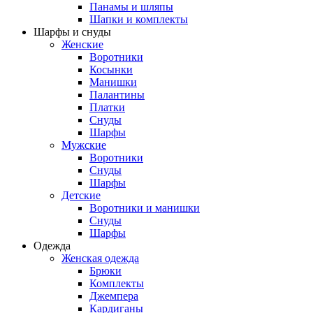
Панамы и шляпы
Шапки и комплекты
Шарфы и снуды
Женские
Воротники
Косынки
Манишки
Палантины
Платки
Снуды
Шарфы
Мужские
Воротники
Снуды
Шарфы
Детские
Воротники и манишки
Снуды
Шарфы
Одежда
Женская одежда
Брюки
Комплекты
Джемпера
Кардиганы