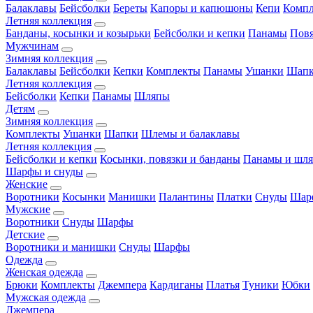
Балаклавы
Бейсболки
Береты
Капоры и капюшоны
Кепи
Комп
Летняя коллекция
Банданы, косынки и козырьки
Бейсболки и кепки
Панамы
Пов
Мужчинам
Зимняя коллекция
Балаклавы
Бейсболки
Кепки
Комплекты
Панамы
Ушанки
Шап
Летняя коллекция
Бейсболки
Кепки
Панамы
Шляпы
Детям
Зимняя коллекция
Комплекты
Ушанки
Шапки
Шлемы и балаклавы
Летняя коллекция
Бейсболки и кепки
Косынки, повязки и банданы
Панамы и шл
Шарфы и снуды
Женские
Воротники
Косынки
Манишки
Палантины
Платки
Снуды
Шар
Мужские
Воротники
Снуды
Шарфы
Детские
Воротники и манишки
Снуды
Шарфы
Одежда
Женская одежда
Брюки
Комплекты
Джемпера
Кардиганы
Платья
Туники
Юбки
Мужская одежда
Джемпера