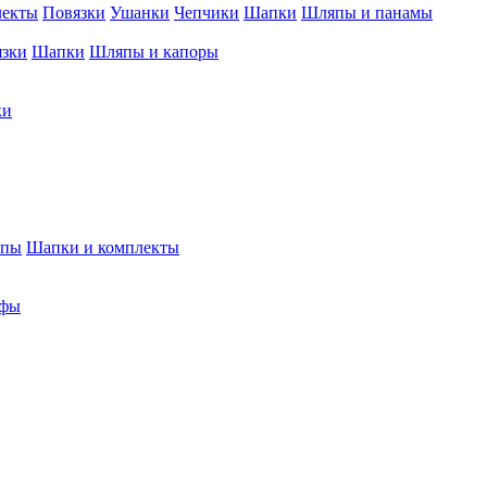
лекты
Повязки
Ушанки
Чепчики
Шапки
Шляпы и панамы
язки
Шапки
Шляпы и капоры
ки
япы
Шапки и комплекты
фы