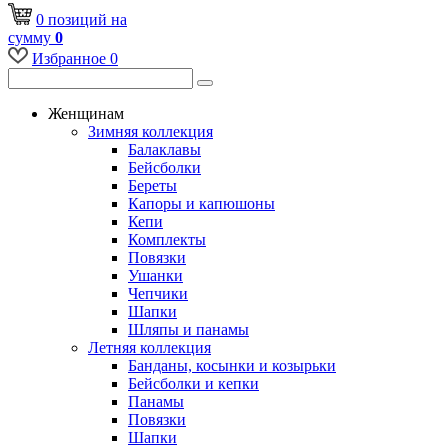
0
позиций
на
сумму
0
Избранное
0
Женщинам
Зимняя коллекция
Балаклавы
Бейсболки
Береты
Капоры и капюшоны
Кепи
Комплекты
Повязки
Ушанки
Чепчики
Шапки
Шляпы и панамы
Летняя коллекция
Банданы, косынки и козырьки
Бейсболки и кепки
Панамы
Повязки
Шапки