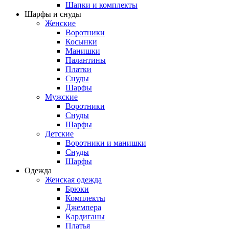
Шапки и комплекты
Шарфы и снуды
Женские
Воротники
Косынки
Манишки
Палантины
Платки
Снуды
Шарфы
Мужские
Воротники
Снуды
Шарфы
Детские
Воротники и манишки
Снуды
Шарфы
Одежда
Женская одежда
Брюки
Комплекты
Джемпера
Кардиганы
Платья