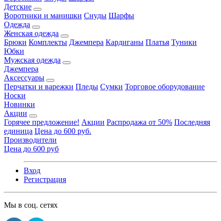
Детские
Воротники и манишки
Снуды
Шарфы
Одежда
Женская одежда
Брюки
Комплекты
Джемпера
Кардиганы
Платья
Туники
Юбки
Мужская одежда
Джемпера
Аксессуары
Перчатки и варежки
Пледы
Сумки
Торговое оборудование
Носки
Новинки
Акции
Горячее предложение!
Акции
Распродажа от 50%
Последняя
единица
Цена до 600 руб.
Производители
Цена до 600 руб
Вход
Регистрация
Мы в соц. сетях