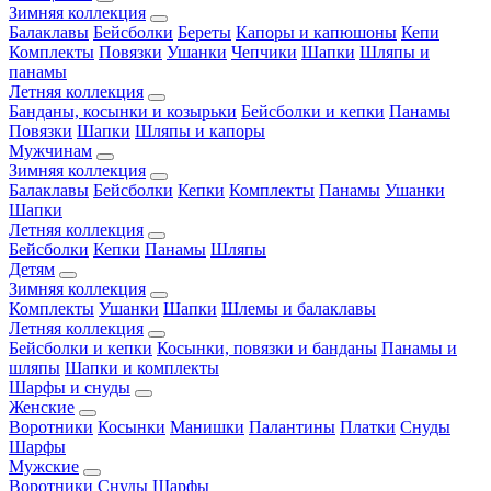
Зимняя коллекция
Балаклавы
Бейсболки
Береты
Капоры и капюшоны
Кепи
Комплекты
Повязки
Ушанки
Чепчики
Шапки
Шляпы и
панамы
Летняя коллекция
Банданы, косынки и козырьки
Бейсболки и кепки
Панамы
Повязки
Шапки
Шляпы и капоры
Мужчинам
Зимняя коллекция
Балаклавы
Бейсболки
Кепки
Комплекты
Панамы
Ушанки
Шапки
Летняя коллекция
Бейсболки
Кепки
Панамы
Шляпы
Детям
Зимняя коллекция
Комплекты
Ушанки
Шапки
Шлемы и балаклавы
Летняя коллекция
Бейсболки и кепки
Косынки, повязки и банданы
Панамы и
шляпы
Шапки и комплекты
Шарфы и снуды
Женские
Воротники
Косынки
Манишки
Палантины
Платки
Снуды
Шарфы
Мужские
Воротники
Снуды
Шарфы