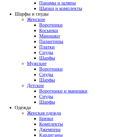
Панамы и шляпы
Шапки и комплекты
Шарфы и снуды
Женские
Воротники
Косынки
Манишки
Палантины
Платки
Снуды
Шарфы
Мужские
Воротники
Снуды
Шарфы
Детские
Воротники и манишки
Снуды
Шарфы
Одежда
Женская одежда
Брюки
Комплекты
Джемпера
Кардиганы