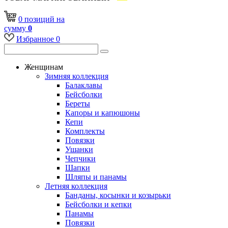
0
позиций
на
сумму
0
Избранное
0
Женщинам
Зимняя коллекция
Балаклавы
Бейсболки
Береты
Капоры и капюшоны
Кепи
Комплекты
Повязки
Ушанки
Чепчики
Шапки
Шляпы и панамы
Летняя коллекция
Банданы, косынки и козырьки
Бейсболки и кепки
Панамы
Повязки