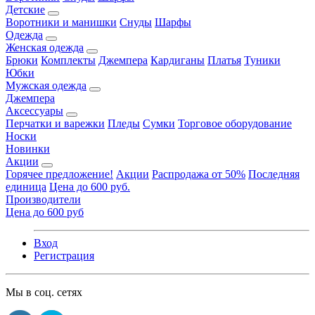
Детские
Воротники и манишки
Снуды
Шарфы
Одежда
Женская одежда
Брюки
Комплекты
Джемпера
Кардиганы
Платья
Туники
Юбки
Мужская одежда
Джемпера
Аксессуары
Перчатки и варежки
Пледы
Сумки
Торговое оборудование
Носки
Новинки
Акции
Горячее предложение!
Акции
Распродажа от 50%
Последняя
единица
Цена до 600 руб.
Производители
Цена до 600 руб
Вход
Регистрация
Мы в соц. сетях