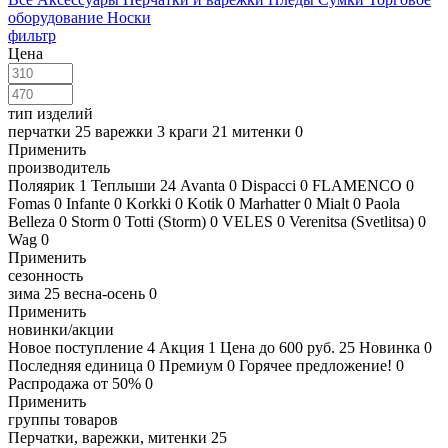
оборудование
Носки
фильтр
Цена
тип изделий
перчатки
25
варежки
3
краги
21
митенки
0
Применить
производитель
Поляярик
1
Теплыши
24
Avanta
0
Dispacci
0
FLAMENCO
0
Fomas
0
Infante
0
Korkki
0
Kotik
0
Marhatter
0
Mialt
0
Paola
Belleza
0
Storm
0
Totti (Storm)
0
VELES
0
Verenitsa (Svetlitsa)
0
Wag
0
Применить
сезонность
зима
25
весна-осень
0
Применить
новинки/акции
Новое поступление
4
Акция
1
Цена до 600 руб.
25
Новинка
0
Последняя единица
0
Премиум
0
Горячее предложение!
0
Распродажа от 50%
0
Применить
группы товаров
Перчатки, варежки, митенки
25