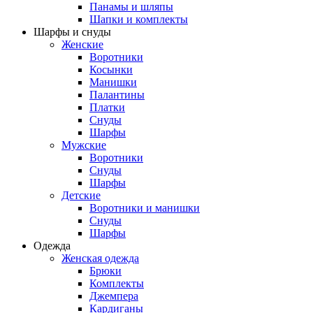
Панамы и шляпы
Шапки и комплекты
Шарфы и снуды
Женские
Воротники
Косынки
Манишки
Палантины
Платки
Снуды
Шарфы
Мужские
Воротники
Снуды
Шарфы
Детские
Воротники и манишки
Снуды
Шарфы
Одежда
Женская одежда
Брюки
Комплекты
Джемпера
Кардиганы