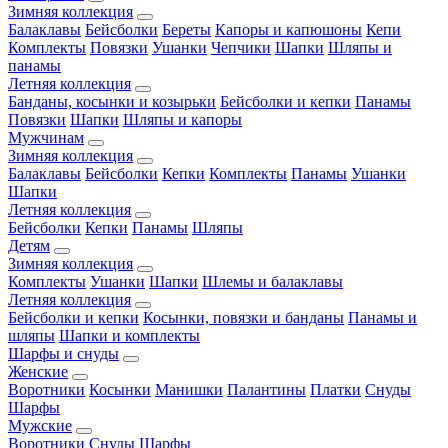
Зимняя коллекция
Балаклавы
Бейсболки
Береты
Капоры и капюшоны
Кепи
Комплекты
Повязки
Ушанки
Чепчики
Шапки
Шляпы и
панамы
Летняя коллекция
Банданы, косынки и козырьки
Бейсболки и кепки
Панамы
Повязки
Шапки
Шляпы и капоры
Мужчинам
Зимняя коллекция
Балаклавы
Бейсболки
Кепки
Комплекты
Панамы
Ушанки
Шапки
Летняя коллекция
Бейсболки
Кепки
Панамы
Шляпы
Детям
Зимняя коллекция
Комплекты
Ушанки
Шапки
Шлемы и балаклавы
Летняя коллекция
Бейсболки и кепки
Косынки, повязки и банданы
Панамы и
шляпы
Шапки и комплекты
Шарфы и снуды
Женские
Воротники
Косынки
Манишки
Палантины
Платки
Снуды
Шарфы
Мужские
Воротники
Снуды
Шарфы