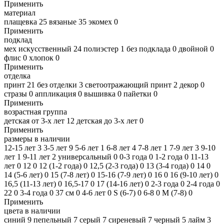
Применить
материал
плащевка
25
вязаные
35
экомех
0
Применить
подклад
мех искусственный
24
полиэстер
1
без подклада
0
двойной
0
флис
0
хлопок
0
Применить
отделка
принт
21
без отделки
3
светоотражающий принт
2
декор
0
стразы
0
аппликация
0
вышивка
0
пайетки
0
Применить
возрастная группа
детская от 3-х лет
12
детская до 3-х лет
0
Применить
размеры в наличии
12-15 лет
3
3-5 лет
9
5-6 лет
1
6-8 лет
4
7-8 лет
1
7-9 лет
3
9-10
лет
1
9-11 лет
2
универсальный
0
0-3 года
0
1-2 года
0
11-13
лет
0
12
0
12 (1-2 года)
0
12,5 (2-3 года)
0
13 (3-4 года)
0
14
0
14 (5-6 лет)
0
15 (7-8 лет)
0
15-16 (7-9 лет)
0
16
0
16 (9-10 лет)
0
16,5 (11-13 лет)
0
16,5-17
0
17 (14-16 лет)
0
2-3 года
0
2-4 года
0
22
0
3-4 года
0
37 см
0
4-6 лет
0
S (6-7)
0
6-8
0
M (7-8)
0
Применить
цвета в наличии
синий
9
пепельный
7
серый
7
сиреневый
7
черный
5
лайм
3