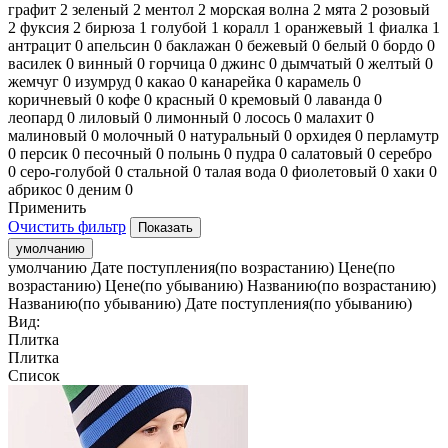
графит
2
зеленый
2
ментол
2
морская волна
2
мята
2
розовый
2
фуксия
2
бирюза
1
голубой
1
коралл
1
оранжевый
1
фиалка
1
антрацит
0
апельсин
0
баклажан
0
бежевый
0
белый
0
бордо
0
василек
0
винный
0
горчица
0
джинс
0
дымчатый
0
желтый
0
жемчуг
0
изумруд
0
какао
0
канарейка
0
карамель
0
коричневый
0
кофе
0
красный
0
кремовый
0
лаванда
0
леопард
0
лиловый
0
лимонный
0
лосось
0
малахит
0
малиновый
0
молочный
0
натуральный
0
орхидея
0
перламутр
0
персик
0
песочный
0
полынь
0
пудра
0
салатовый
0
серебро
0
серо-голубой
0
стальной
0
талая вода
0
фиолетовый
0
хаки
0
абрикос
0
деним
0
Применить
Очистить фильтр
умолчанию
умолчанию
Дате поступления(по возрастанию)
Цене(по
возрастанию)
Цене(по убыванию)
Названию(по возрастанию)
Названию(по убыванию)
Дате поступления(по убыванию)
Вид:
Плитка
Плитка
Список