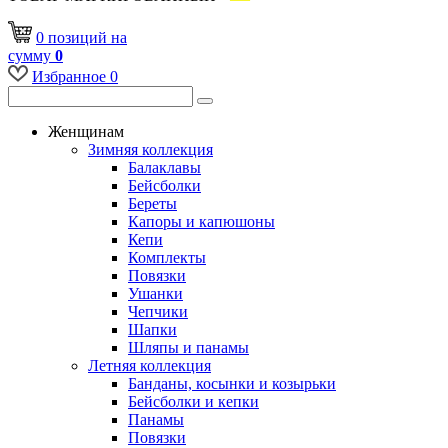
0
позиций
на
сумму
0
Избранное
0
Женщинам
Зимняя коллекция
Балаклавы
Бейсболки
Береты
Капоры и капюшоны
Кепи
Комплекты
Повязки
Ушанки
Чепчики
Шапки
Шляпы и панамы
Летняя коллекция
Банданы, косынки и козырьки
Бейсболки и кепки
Панамы
Повязки