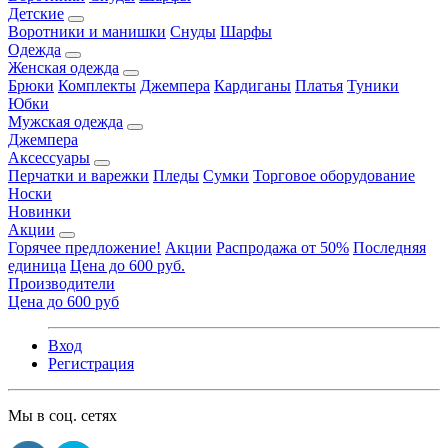
Детские
Воротники и манишки
Снуды
Шарфы
Одежда
Женская одежда
Брюки
Комплекты
Джемпера
Кардиганы
Платья
Туники
Юбки
Мужская одежда
Джемпера
Аксессуары
Перчатки и варежки
Пледы
Сумки
Торговое оборудование
Носки
Новинки
Акции
Горячее предложение!
Акции
Распродажа от 50%
Последняя
единица
Цена до 600 руб.
Производители
Цена до 600 руб
Вход
Регистрация
Мы в соц. сетях