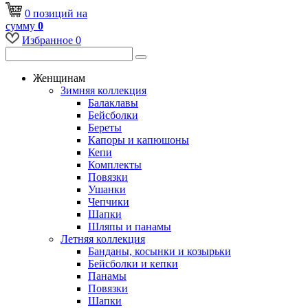
0
позиций
на
сумму
0
Избранное
0
Женщинам
Зимняя коллекция
Балаклавы
Бейсболки
Береты
Капоры и капюшоны
Кепи
Комплекты
Повязки
Ушанки
Чепчики
Шапки
Шляпы и панамы
Летняя коллекция
Банданы, косынки и козырьки
Бейсболки и кепки
Панамы
Повязки
Шапки