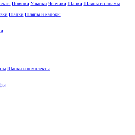
лекты
Повязки
Ушанки
Чепчики
Шапки
Шляпы и панамы
язки
Шапки
Шляпы и капоры
ки
япы
Шапки и комплекты
фы