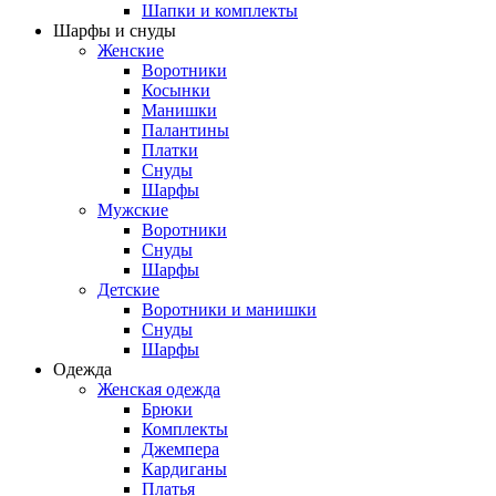
Шапки и комплекты
Шарфы и снуды
Женские
Воротники
Косынки
Манишки
Палантины
Платки
Снуды
Шарфы
Мужские
Воротники
Снуды
Шарфы
Детские
Воротники и манишки
Снуды
Шарфы
Одежда
Женская одежда
Брюки
Комплекты
Джемпера
Кардиганы
Платья