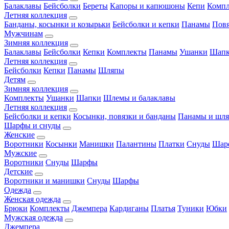
Балаклавы
Бейсболки
Береты
Капоры и капюшоны
Кепи
Комп
Летняя коллекция
Банданы, косынки и козырьки
Бейсболки и кепки
Панамы
Пов
Мужчинам
Зимняя коллекция
Балаклавы
Бейсболки
Кепки
Комплекты
Панамы
Ушанки
Шап
Летняя коллекция
Бейсболки
Кепки
Панамы
Шляпы
Детям
Зимняя коллекция
Комплекты
Ушанки
Шапки
Шлемы и балаклавы
Летняя коллекция
Бейсболки и кепки
Косынки, повязки и банданы
Панамы и шл
Шарфы и снуды
Женские
Воротники
Косынки
Манишки
Палантины
Платки
Снуды
Шар
Мужские
Воротники
Снуды
Шарфы
Детские
Воротники и манишки
Снуды
Шарфы
Одежда
Женская одежда
Брюки
Комплекты
Джемпера
Кардиганы
Платья
Туники
Юбки
Мужская одежда
Джемпера