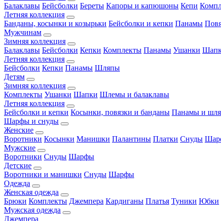
Балаклавы
Бейсболки
Береты
Капоры и капюшоны
Кепи
Комп
Летняя коллекция
Банданы, косынки и козырьки
Бейсболки и кепки
Панамы
Пов
Мужчинам
Зимняя коллекция
Балаклавы
Бейсболки
Кепки
Комплекты
Панамы
Ушанки
Шап
Летняя коллекция
Бейсболки
Кепки
Панамы
Шляпы
Детям
Зимняя коллекция
Комплекты
Ушанки
Шапки
Шлемы и балаклавы
Летняя коллекция
Бейсболки и кепки
Косынки, повязки и банданы
Панамы и шл
Шарфы и снуды
Женские
Воротники
Косынки
Манишки
Палантины
Платки
Снуды
Шар
Мужские
Воротники
Снуды
Шарфы
Детские
Воротники и манишки
Снуды
Шарфы
Одежда
Женская одежда
Брюки
Комплекты
Джемпера
Кардиганы
Платья
Туники
Юбки
Мужская одежда
Джемпера