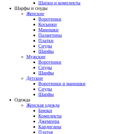
Шапки и комплекты
Шарфы и снуды
Женские
Воротники
Косынки
Манишки
Палантины
Платки
Снуды
Шарфы
Мужские
Воротники
Снуды
Шарфы
Детские
Воротники и манишки
Снуды
Шарфы
Одежда
Женская одежда
Брюки
Комплекты
Джемпера
Кардиганы
Платья