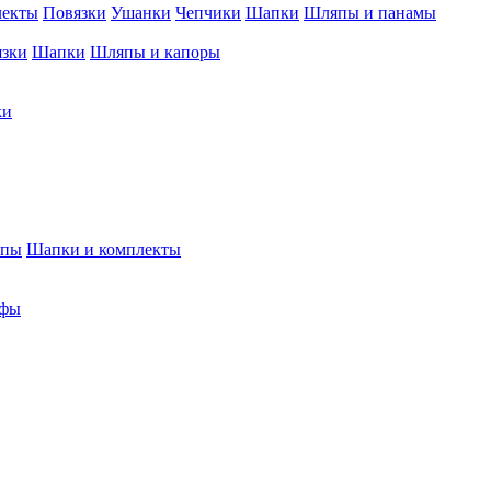
лекты
Повязки
Ушанки
Чепчики
Шапки
Шляпы и панамы
язки
Шапки
Шляпы и капоры
ки
япы
Шапки и комплекты
фы