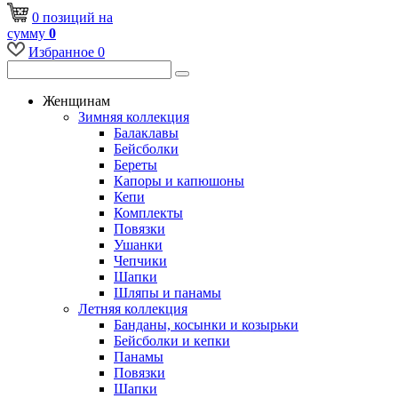
0
позиций
на
сумму
0
Избранное
0
Женщинам
Зимняя коллекция
Балаклавы
Бейсболки
Береты
Капоры и капюшоны
Кепи
Комплекты
Повязки
Ушанки
Чепчики
Шапки
Шляпы и панамы
Летняя коллекция
Банданы, косынки и козырьки
Бейсболки и кепки
Панамы
Повязки
Шапки